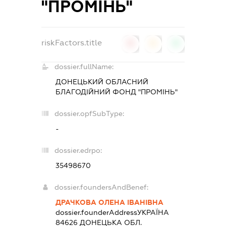
"ПРОМІНЬ"
riskFactors.title
0
0
0
dossier.fullName:
ДОНЕЦЬКИЙ ОБЛАСНИЙ
БЛАГОДІЙНИЙ ФОНД "ПРОМІНЬ"
dossier.opfSubType:
-
dossier.edrpo:
35498670
dossier.foundersAndBenef:
ДРАЧКОВА ОЛЕНА ІВАНІВНА
dossier.founderAddress
УКРАЇНА
84626 ДОНЕЦЬКА ОБЛ.