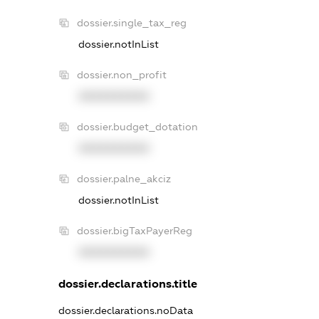
dossier.single_tax_reg
dossier.notInList
dossier.non_profit
XXXXXXXXXX
dossier.budget_dotation
XXXXXXXXXX
dossier.palne_akciz
dossier.notInList
dossier.bigTaxPayerReg
XXXXXXXXXX
dossier.declarations.title
dossier.declarations.noData