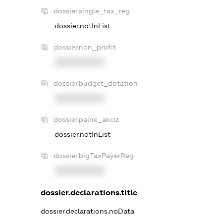
dossier.single_tax_reg
dossier.notInList
dossier.non_profit
XXXXXXXXXX
dossier.budget_dotation
XXXXXXXXXX
dossier.palne_akciz
dossier.notInList
dossier.bigTaxPayerReg
XXXXXXXXXX
dossier.declarations.title
dossier.declarations.noData