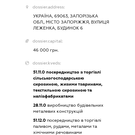
dossier.address:
УКРАЇНА, 69063, ЗАПОРІЗЬКА
ОБЛ., МІСТО ЗАПОРІЖЖЯ, ВУЛИЦЯ
ЛЕЖЕНКА, БУДИНОК 6
dossier.capital:
46 000 грн.
dossier.kveds:
51.11.0
посередництво в торгівлі
сільськогосподарською
сировиною, живими тваринами,
текстильною сировиною та
напівфабрикатами
28.11.0
виробництво будівельних
металевих конструкцій
51.12.0
посередництво в торгівлі
паливом, рудами, металами та
хімічними речовинами