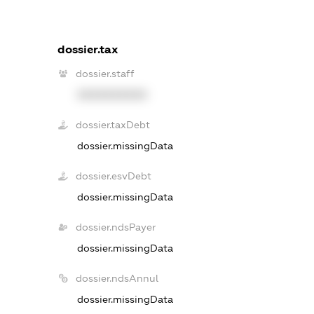
dossier.tax
dossier.staff
XXXXXXXXXX
dossier.taxDebt
dossier.missingData
dossier.esvDebt
dossier.missingData
dossier.ndsPayer
dossier.missingData
dossier.ndsAnnul
dossier.missingData