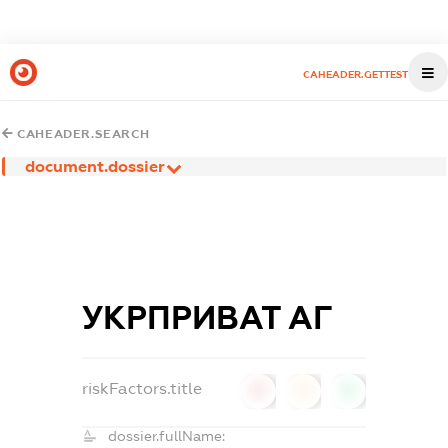
CAHEADER.GETTEST
CAHEADER.SEARCH
document.dossier
УКРПРИВАТ АГ
riskFactors.title
0
0
0
dossier.fullName: