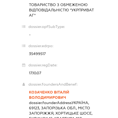
ТОВАРИСТВО З ОБМЕЖЕНОЮ
ВІДПОВІДАЛЬНІСТЮ "УКРПРИВАТ
АГ"
dossier.opfSubType:
-
dossier.edrpo:
35499517
dossier.regDate:
17.10.07
dossier.foundersAndBenef:
КОЗАЧЕНКО ВІТАЛІЙ
ВОЛОДИМИРОВИЧ
dossier.founderAddress
УКРАЇНА,
69123, ЗАПОРІЗЬКА ОБЛ., МІСТО
ЗАПОРІЖЖЯ, ХОРТИЦЬКЕ ШОСЕ,