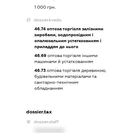
1 000 грн.
dossier.kveds:
46.74
оптова торгівля залізними
виробами, водопровідним і
опалювальним устаткованням і
приладдям до нього
46.69
оптова торгівля іншими
машинами й устаткованням
46.73
оптова торгівля деревиною,
будівельними матеріалами та
санітарно-технічним
обладнанням
dossier.tax
dossier.staff
XXXXXXXXXX