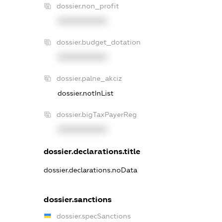
dossier.non_profit
XXXXXXXXXX
dossier.budget_dotation
XXXXXXXXXX
dossier.palne_akciz
dossier.notInList
dossier.bigTaxPayerReg
XXXXXXXXXX
dossier.declarations.title
dossier.declarations.noData
dossier.sanctions
dossier.specSanctions