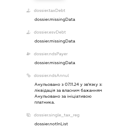
dossier.taxDebt
dossier.missingData
dossier.esvDebt
dossier.missingData
dossier.ndsPayer
dossier.missingData
dossier.ndsAnnul
Анульовано з 07.11.24 у зв'язку з:
лiквiдацiя за власним бажанням
Анульовано за iнiцiативою
платника.
dossier.single_tax_reg
dossier.notInList