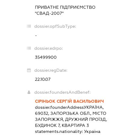
ПРИВАТНЕ ПІДПРИЄМСТВО
"СВАД-2007"
dossier.opfSubType:
-
dossier.edrpo:
35499900
dossier.regDate:
22.10.07
dossier.foundersAndBenef:
СІРІНЬОК СЕРГІЙ ВАСИЛЬОВИЧ
dossier.founderAddress
УКРАЇНА,
69032, ЗАПОРІЗЬКА ОБЛ., МІСТО
ЗАПОРІЖЖЯ, ДРУЖНИЙ ПРОЇЗД,
БУДИНОК 7, КВАРТИРА 3
statements.nationality:
Україна