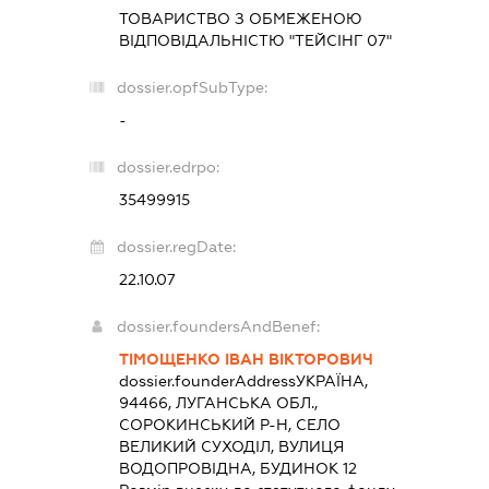
ТОВАРИСТВО З ОБМЕЖЕНОЮ
ВІДПОВІДАЛЬНІСТЮ "ТЕЙСІНГ 07"
dossier.opfSubType:
-
dossier.edrpo:
35499915
dossier.regDate:
22.10.07
dossier.foundersAndBenef:
ТІМОЩЕНКО ІВАН ВІКТОРОВИЧ
dossier.founderAddress
УКРАЇНА,
94466, ЛУГАНСЬКА ОБЛ.,
СОРОКИНСЬКИЙ Р-Н, СЕЛО
ВЕЛИКИЙ СУХОДІЛ, ВУЛИЦЯ
ВОДОПРОВІДНА, БУДИНОК 12