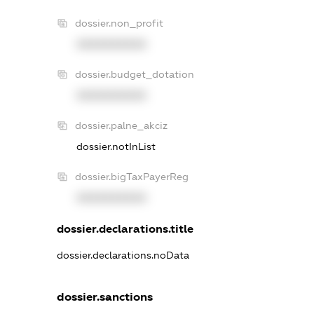
dossier.non_profit
XXXXXXXXXX
dossier.budget_dotation
XXXXXXXXXX
dossier.palne_akciz
dossier.notInList
dossier.bigTaxPayerReg
XXXXXXXXXX
dossier.declarations.title
dossier.declarations.noData
dossier.sanctions