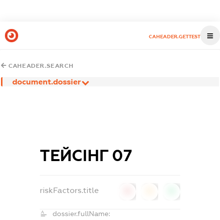
CAHEADER.GETTEST
CAHEADER.SEARCH
document.dossier
ТЕЙСІНГ 07
riskFactors.title
0
0
0
dossier.fullName: