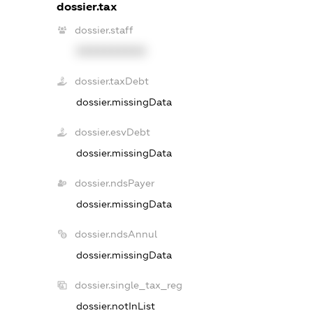
dossier.tax
dossier.staff
XXXXXXXXXX
dossier.taxDebt
dossier.missingData
dossier.esvDebt
dossier.missingData
dossier.ndsPayer
dossier.missingData
dossier.ndsAnnul
dossier.missingData
dossier.single_tax_reg
dossier.notInList