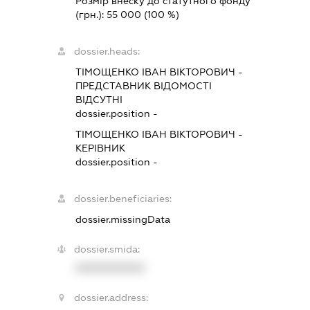
Розмір внеску до статутного фонду
(грн.):
55 000
(100 %)
dossier.heads:
ТІМОЩЕНКО ІВАН ВІКТОРОВИЧ
-
ПРЕДСТАВНИК
ВІДОМОСТІ
ВІДСУТНІ
dossier.position -
ТІМОЩЕНКО ІВАН ВІКТОРОВИЧ
-
КЕРІВНИК
dossier.position -
dossier.beneficiaries:
dossier.missingData
dossier.smida:
XXXXXXXXXX
dossier.address: