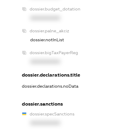
dossier.budget_dotation
XXXXXXXXXX
dossier.palne_akciz
dossier.notInList
dossier.bigTaxPayerReg
XXXXXXXXXX
dossier.declarations.title
dossier.declarations.noData
dossier.sanctions
dossier.specSanctions
XXXXXXXXXX