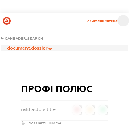
CAHEADER.GETTEST
CAHEADER.SEARCH
document.dossier
ПРОФІ ПОЛЮС
riskFactors.title
0
0
0
dossier.fullName: