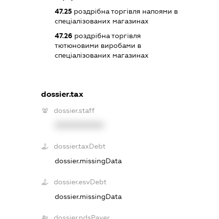
47.25
роздрібна торгівля напоями в
спеціалізованих магазинах
47.26
роздрібна торгівля
тютюновими виробами в
спеціалізованих магазинах
dossier.tax
dossier.staff
XXXXXXXXXX
dossier.taxDebt
dossier.missingData
dossier.esvDebt
dossier.missingData
dossier.ndsPayer