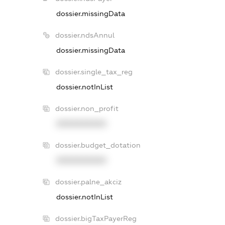
dossier.missingData
dossier.ndsAnnul
dossier.missingData
dossier.single_tax_reg
dossier.notInList
dossier.non_profit
XXXXXXXXXX
dossier.budget_dotation
XXXXXXXXXX
dossier.palne_akciz
dossier.notInList
dossier.bigTaxPayerReg