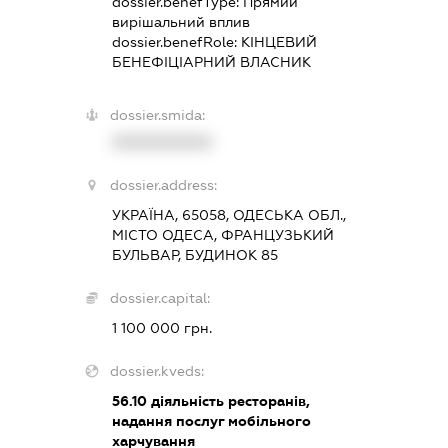
dossier.benefType:
Прямий
вирішальний вплив
dossier.benefRole:
КІНЦЕВИЙ
БЕНЕФІЦІАРНИЙ ВЛАСНИК
dossier.smida:
XXXXXXXXXX
dossier.address:
УКРАЇНА, 65058, ОДЕСЬКА ОБЛ.,
МІСТО ОДЕСА, ФРАНЦУЗЬКИЙ
БУЛЬВАР, БУДИНОК 85
dossier.capital:
1 100 000 грн.
dossier.kveds:
56.10
діяльність ресторанів,
надання послуг мобільного
харчування