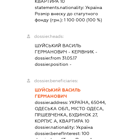
КВАРТИРА 10
statements.nationality:
Україна
Розмір внеску до статутного
фонду (грн.):
1 100 000
(100 %)
dossier.heads:
ШУЙСЬКИЙ ВАСИЛЬ
ГЕРМАНОВИЧ
-
КЕРІВНИК
-
dossier.from 31.05.17
dossier.position -
dossier.beneficiaries:
ШУЙСЬКИЙ ВАСИЛЬ
ГЕРМАНОВИЧ
dossier.address:
УКРАЇНА, 65044,
ОДЕСЬКА ОБЛ., МІСТО ОДЕСА,
ПР.ШЕВЧЕНКА, БУДИНОК 27,
КОРПУС А, КВАРТИРА 10
dossier.nationality:
Україна
dossier.benefInterest:
100