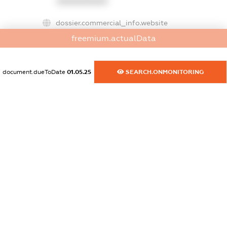
XXXXXXXXXX
dossier.commercial_info.website
XXXXXXXXXX
freemium.actualData
dossier.commercial_info.activity
XXXXXXXXXX
document.dueToDate
01.05.25
SEARCH.ONMONITORING
freemium.exampleText_1
freemium.exampleText_2
freemium.anonymousPerSearch2
FREEMIUM.DETAILS
FREEMIUM.REGISTER