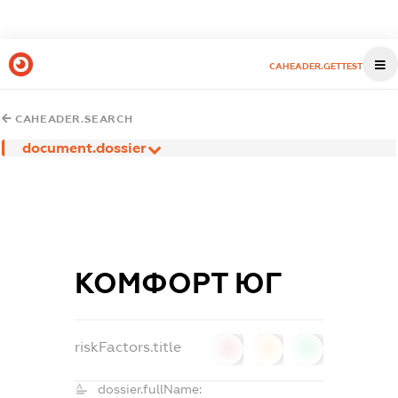
CAHEADER.GETTEST
CAHEADER.SEARCH
document.dossier
КОМФОРТ ЮГ
riskFactors.title
0
0
0
dossier.fullName: