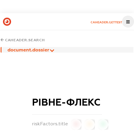
CAHEADER.GETTEST
CAHEADER.SEARCH
document.dossier
РІВНЕ-ФЛЕКС
riskFactors.title
0
0
0