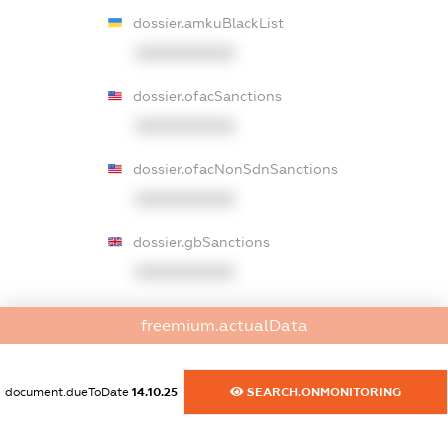
dossier.amkuBlackList
XXXXXXXXXX
dossier.ofacSanctions
XXXXXXXXXX
dossier.ofacNonSdnSanctions
XXXXXXXXXX
dossier.gbSanctions
XXXXXXXXXX
dossier.ausSanctions
freemium.actualData
XXXXXXXXXX
dossier.euSanctions
document.dueToDate
14.10.25
SEARCH.ONMONITORING
XXXXXXXXXX