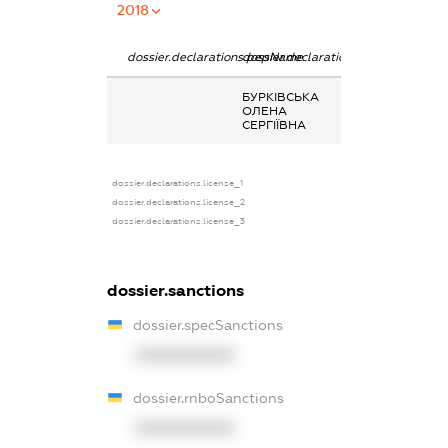
2018
dossier.declarations.pepName
dossier.declarations.personName
dossier.declara
БУРКІВСЬКА
Інше, Аліменти
ОЛЕНА
СЕРГІЇВНА
dossier.declarations.license_1
dossier.declarations.license_2
dossier.declarations.license_3
dossier.sanctions
dossier.specSanctions
XXXXXXXXXX
dossier.rnboSanctions
XXXXXXXXXX