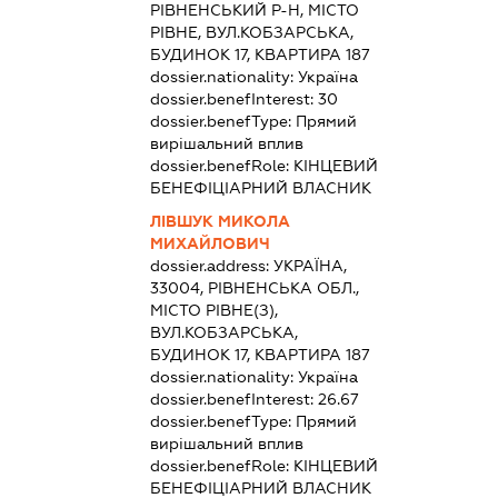
РІВНЕНСЬКИЙ Р-Н, МІСТО
РІВНЕ, ВУЛ.КОБЗАРСЬКА,
БУДИНОК 17, КВАРТИРА 187
dossier.nationality:
Україна
dossier.benefInterest:
30
dossier.benefType:
Прямий
вирішальний вплив
dossier.benefRole:
КІНЦЕВИЙ
БЕНЕФІЦІАРНИЙ ВЛАСНИК
ЛІВШУК МИКОЛА
МИХАЙЛОВИЧ
dossier.address:
УКРАЇНА,
33004, РІВНЕНСЬКА ОБЛ.,
МІСТО РІВНЕ(З),
ВУЛ.КОБЗАРСЬКА,
БУДИНОК 17, КВАРТИРА 187
dossier.nationality:
Україна
dossier.benefInterest:
26.67
dossier.benefType:
Прямий
вирішальний вплив
dossier.benefRole:
КІНЦЕВИЙ
БЕНЕФІЦІАРНИЙ ВЛАСНИК