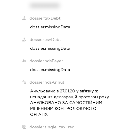
XXXXXXXXXX
dossier.taxDebt
dossier.missingData
dossier.esvDebt
dossier.missingData
dossier.ndsPayer
dossier.missingData
dossier.ndsAnnul
Анульовано з 27.01.20 у зв'язку з:
ненадання декларацiй протягом року
АНУЛЬОВАНО ЗА САМОСТIЙНИМ
РIШЕННЯМ КОНТРОЛЮЮЧОГО
ОРГАНУ.
dossier.single_tax_reg