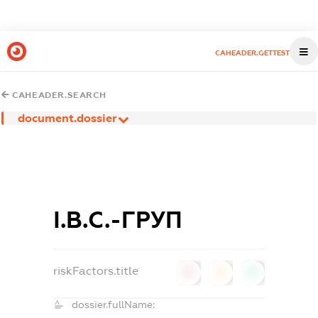
CAHEADER.GETTEST
CAHEADER.SEARCH
document.dossier
І.В.С.-ГРУП
riskFactors.title
0
0
0
dossier.fullName: