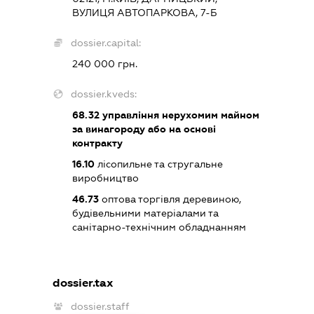
ВУЛИЦЯ АВТОПАРКОВА, 7-Б
dossier.capital:
240 000 грн.
dossier.kveds:
68.32
управління нерухомим майном
за винагороду або на основі
контракту
16.10
лісопильне та стругальне
виробництво
46.73
оптова торгівля деревиною,
будівельними матеріалами та
санітарно-технічним обладнанням
dossier.tax
dossier.staff