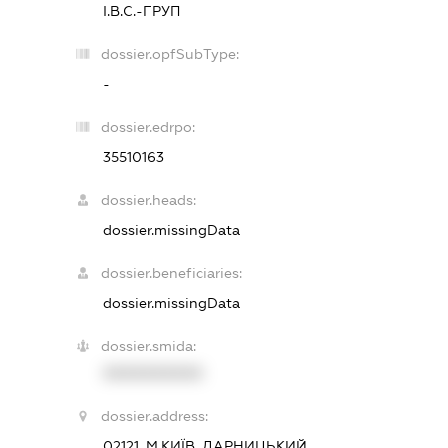
І.В.С.-ГРУП
dossier.opfSubType:
-
dossier.edrpo:
35510163
dossier.heads:
dossier.missingData
dossier.beneficiaries:
dossier.missingData
dossier.smida:
XXXXXXXXXX
dossier.address:
02121, М.КИЇВ, ДАРНИЦЬКИЙ,