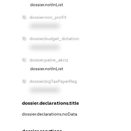
dossier.notInList
dossier.non_profit
XXXXXXXXXX
dossier.budget_dotation
XXXXXXXXXX
dossier.palne_akciz
dossier.notInList
dossier.bigTaxPayerReg
XXXXXXXXXX
dossier.declarations.title
dossier.declarations.noData