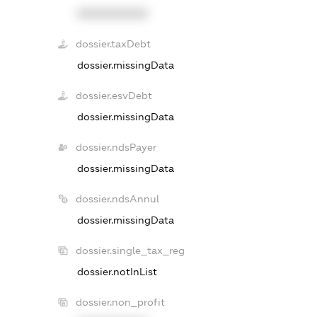
XXXXXXXXXX
dossier.taxDebt
dossier.missingData
dossier.esvDebt
dossier.missingData
dossier.ndsPayer
dossier.missingData
dossier.ndsAnnul
dossier.missingData
dossier.single_tax_reg
dossier.notInList
dossier.non_profit