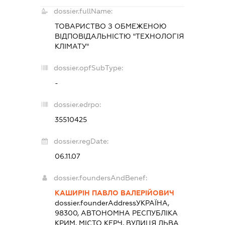
dossier.fullName:
ТОВАРИСТВО З ОБМЕЖЕНОЮ
ВІДПОВІДАЛЬНІСТЮ "ТЕХНОЛОГІЯ
КЛІМАТУ"
dossier.opfSubType:
-
dossier.edrpo:
35510425
dossier.regDate:
06.11.07
dossier.foundersAndBenef:
КАШИРІН ПАВЛО ВАЛЕРІЙОВИЧ
dossier.founderAddress
УКРАЇНА,
98300, АВТОНОМНА РЕСПУБЛІКА
КРИМ, МІСТО КЕРЧ, ВУЛИЦЯ ЛЬВА