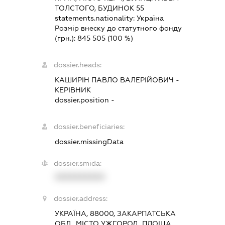
ТОЛСТОГО, БУДИНОК 55
statements.nationality:
Україна
Розмір внеску до статутного фонду
(грн.):
845 505
(100 %)
dossier.heads:
КАШИРІН ПАВЛО ВАЛЕРІЙОВИЧ
-
КЕРІВНИК
dossier.position -
dossier.beneficiaries:
dossier.missingData
dossier.smida:
XXXXXXXXXX
dossier.address:
УКРАЇНА, 88000, ЗАКАРПАТСЬКА
ОБЛ., МІСТО УЖГОРОД, ПЛОЩА