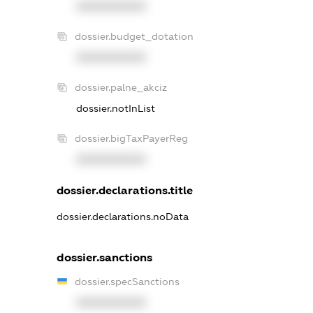
XXXXXXXXXX
dossier.budget_dotation
XXXXXXXXXX
dossier.palne_akciz
dossier.notInList
dossier.bigTaxPayerReg
XXXXXXXXXX
dossier.declarations.title
dossier.declarations.noData
dossier.sanctions
dossier.specSanctions
XXXXXXXXXX