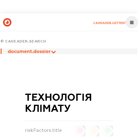
CAHEADER.GETTEST
CAHEADER.SEARCH
document.dossier
ТЕХНОЛОГІЯ
КЛІМАТУ
riskFactors.title
0
0
0