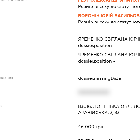
РЕУТ ОЛЕКСАНДР АНАТОЛ
Розмір внеску до статутног
ВОРОНІН ЮРІЙ ВАСИЛЬО
Розмір внеску до статутног
ЯРЕМЕНКО СВІТЛАНА ЮРІ
dossier.position -
ЯРЕМЕНКО СВІТЛАНА ЮРІ
dossier.position -
iaries:
dossier.missingData
XXXXXXXXXX
s:
83016, ДОНЕЦЬКА ОБЛ., Д
АРАВІЙСЬКА, 3, 33
:
46 000 грн.