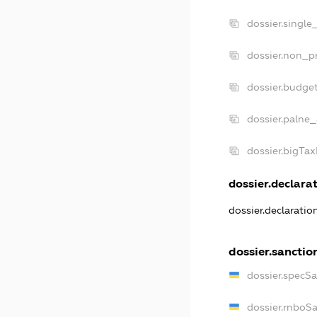
dossier.single
dossier.non_pr
dossier.budge
dossier.palne_
dossier.bigTa
dossier.declarat
dossier.declarati
dossier.sanctio
dossier.specS
dossier.rnboS