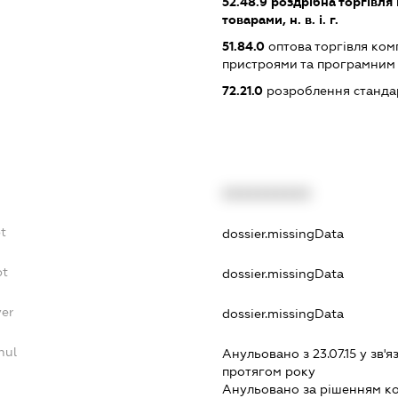
52.48.9
роздрібна торгівля
товарами, н. в. і. г.
51.84.0
оптова торгівля ком
пристроями та програмним
72.21.0
розроблення станда
XXXXXXXXXX
bt
dossier.missingData
bt
dossier.missingData
yer
dossier.missingData
nul
Анульовано з 23.07.15 у зв'я
протягом року
Анульовано за рiшенням к