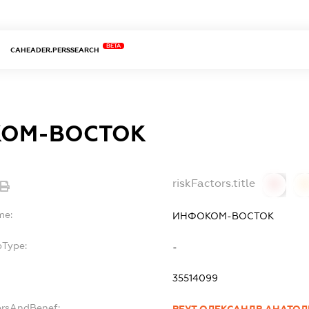
BETA
CAHEADER.PERSSEARCH
ОМ-ВОСТОК
riskFactors.title
0
0
me:
ИНФОКОМ-ВОСТОК
bType:
-
35514099
ersAndBenef: