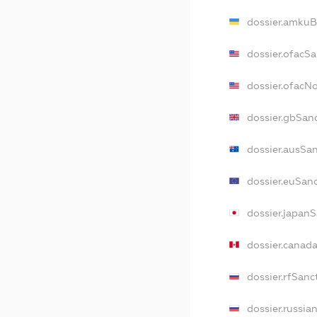
dossier.amkuB
dossier.ofacS
dossier.ofacN
dossier.gbSan
dossier.ausSa
dossier.euSan
dossier.japan
dossier.canad
dossier.rfSanc
dossier.russia