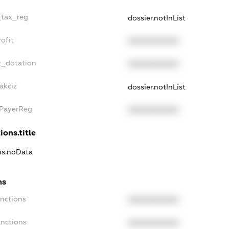
_tax_reg
dossier.notInList
ofit
XXXXXXXXXX
t_dotation
XXXXXXXXXX
akciz
dossier.notInList
xPayerReg
XXXXXXXXXX
ions.title
ons.noData
ns
anctions
XXXXXXXXXX
anctions
XXXXXXXXXX