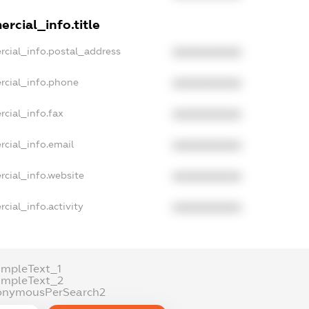
rcial_info.title
rcial_info.postal_address
XXXXXXXXXX
rcial_info.phone
XXXXXXXXXX
rcial_info.fax
XXXXXXXXXX
rcial_info.email
XXXXXXXXXX
rcial_info.website
XXXXXXXXXX
cial_info.activity
XXXXXXXXXX
ampleText_1
ampleText_2
onymousPerSearch2