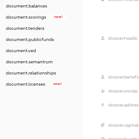
document.balances
document.scorings
new!
document.tenders
dossier.heads:
document.publicfunds
document.ved
document.semantrum
document.relationships
dossier.benefic
document.licenses
new!
dossier.smida:
dossier.addres
dossier.capital