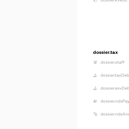
dossier.kveds:
dossier.tax
dossier.staff
dossier.taxDe
dossier.esvDe
dossier.ndsPa
dossier.ndsAn