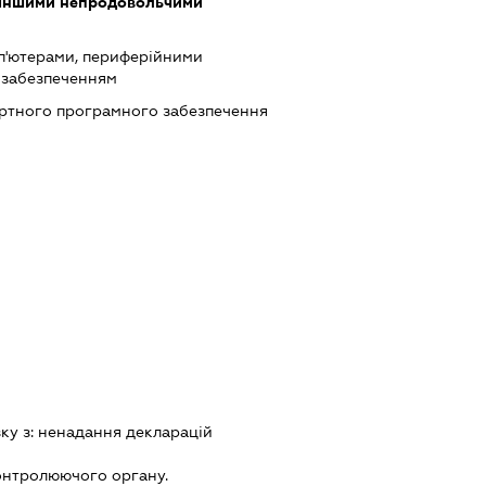
 іншими непродовольчими
п'ютерами, периферійними
 забезпеченням
ртного програмного забезпечення
зку з:
ненадання декларацiй
онтролюючого органу.