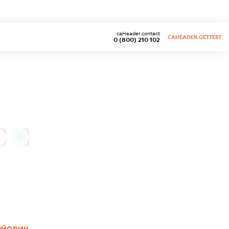
caHeader.contact
CAHEADER.GETTEST
0 (800) 210 102
0