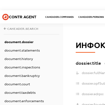
CONTR AGENT
CAHEADER.COMPANIES
CAHEADER.PERSONS
CAHEADER.SEARCH
document.dossier
ИНФОК
document.statements
document.history
dossier.title
document.inspections
dossier.fullNa
document.bankruptcy
dossier.opfSu
document.court
document.taxdebts
dossier.edrpo:
document.enforcements
dossier.found