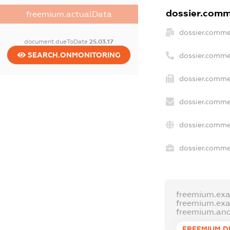
dossier.comme
freemium.actualData
dossier.comme
document.dueToDate
25.03.17
SEARCH.ONMONITORING
dossier.comme
dossier.commer
dossier.comme
dossier.comme
dossier.commer
freemium.ex
freemium.ex
freemium.an
FREEMIUM.D