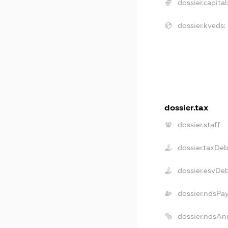
dossier.capital
dossier.kveds:
dossier.tax
dossier.staff
dossier.taxDeb
dossier.esvDe
dossier.ndsPa
dossier.ndsAn