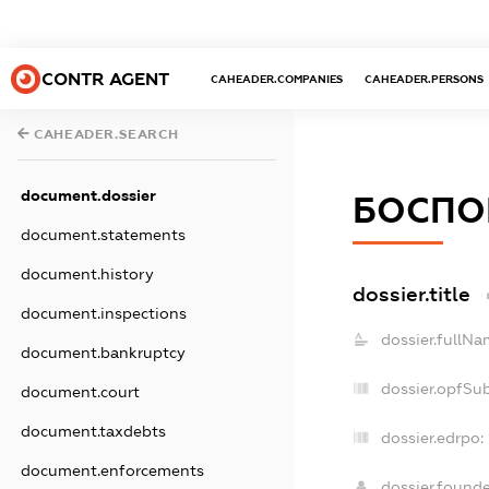
CONTR AGENT
CAHEADER.COMPANIES
CAHEADER.PERSONS
CAHEADER.SEARCH
document.dossier
БОСПО
document.statements
document.history
dossier.title
document.inspections
dossier.fullNa
document.bankruptcy
dossier.opfSu
document.court
document.taxdebts
dossier.edrpo:
document.enforcements
dossier.found