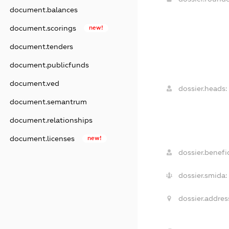
document.balances
document.scorings
new!
document.tenders
document.publicfunds
document.ved
dossier.heads:
document.semantrum
document.relationships
document.licenses
new!
dossier.benefic
dossier.smida:
dossier.addres