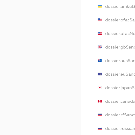
dossier.amkuB
dossier.ofacSa
dossier.ofacN
dossier.gbSan
dossier.ausSa
dossier.euSan
dossier.japan
dossier.canad
dossier.rfSanc
dossier.russia