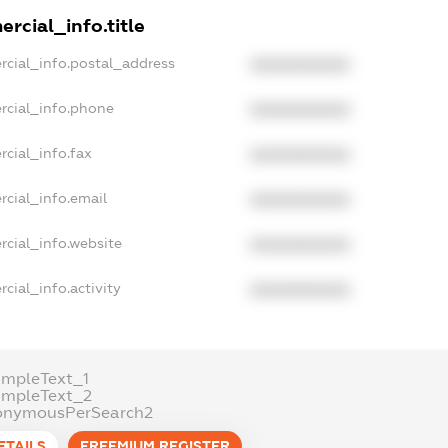
rcial_info.title
rcial_info.postal_address
XXXXXXXXXX
rcial_info.phone
XXXXXXXXXX
cial_info.fax
XXXXXXXXXX
rcial_info.email
XXXXXXXXXX
rcial_info.website
XXXXXXXXXX
cial_info.activity
XXXXXXXXXX
ampleText_1
ampleText_2
onymousPerSearch2
ETAILS
FREEMIUM.REGISTER