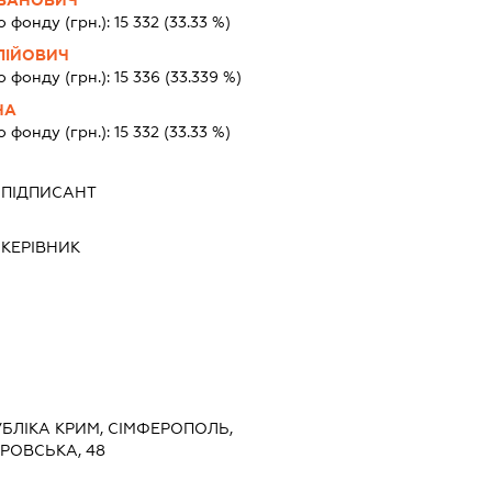
о фонду (грн.):
15 332
(33.33 %)
ЛІЙОВИЧ
о фонду (грн.):
15 336
(33.339 %)
НА
о фонду (грн.):
15 332
(33.33 %)
-
ПІДПИСАНТ
-
КЕРІВНИК
БЛІКА КРИМ, СІМФЕРОПОЛЬ,
РОВСЬКА, 48