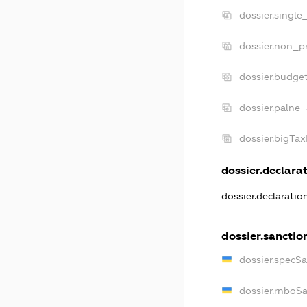
dossier.single
dossier.non_pr
dossier.budge
dossier.palne_
dossier.bigTa
dossier.declarat
dossier.declarati
dossier.sanctio
dossier.specS
dossier.rnboS