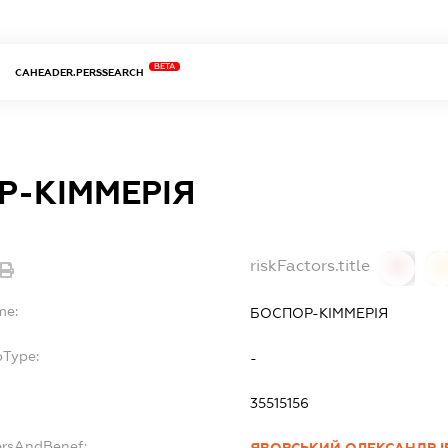
BETA
CAHEADER.PERSSEARCH
Р-КІММЕРІЯ
riskFactors.title
0
0
me:
БОСПОР-КІММЕРІЯ
bType:
-
35515156
ersAndBenef:
ЯВОРСЬКИЙ ОЛЕКСАНДР 