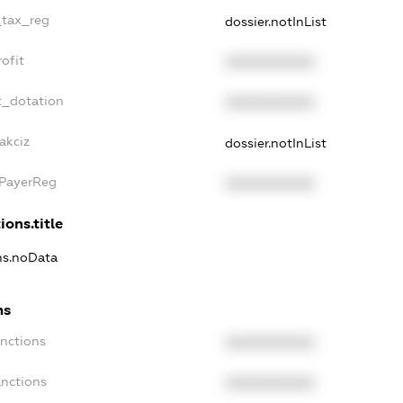
_tax_reg
dossier.notInList
ofit
XXXXXXXXXX
t_dotation
XXXXXXXXXX
akciz
dossier.notInList
xPayerReg
XXXXXXXXXX
ions.title
ons.noData
ns
anctions
XXXXXXXXXX
anctions
XXXXXXXXXX