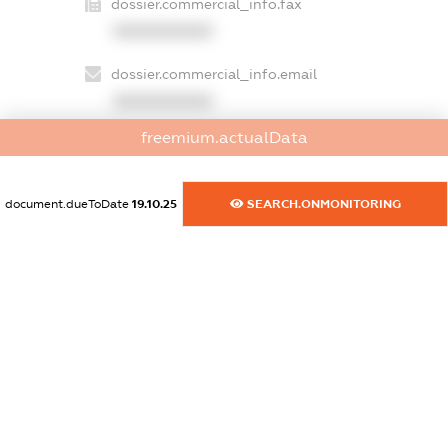
dossier.commercial_info.fax
XXXXXXXXXX
dossier.commercial_info.email
XXXXXXXXXX
freemium.actualData
dossier.commercial_info.website
XXXXXXXXXX
document.dueToDate
19.10.25
SEARCH.ONMONITORING
dossier.commercial_info.activity
XXXXXXXXXX
freemium.exampleText_1
freemium.exampleText_2
freemium.anonymousPerSearch2
FREEMIUM.DETAILS
FREEMIUM.REGISTER