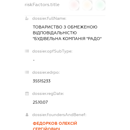
riskFactors.title
0
0
0
dossier.fullName:
ТОВАРИСТВО З ОБМЕЖЕНОЮ
ВІДПОВІДАЛЬНІСТЮ
"БУДІВЕЛЬНА КОМПАНІЯ "РАДО"
dossier.opfSubType:
-
dossier.edrpo:
35515233
dossier.regDate:
25.10.07
dossier.foundersAndBenef:
ФЕДОРКОВ ОЛЕКСІЙ
СЕРГІЙОВИЧ