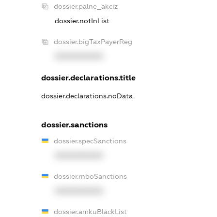
dossier.palne_akciz
dossier.notInList
dossier.bigTaxPayerReg
XXXXXXXXXX
dossier.declarations.title
dossier.declarations.noData
dossier.sanctions
dossier.specSanctions
XXXXXXXXXX
dossier.rnboSanctions
XXXXXXXXXX
dossier.amkuBlackList