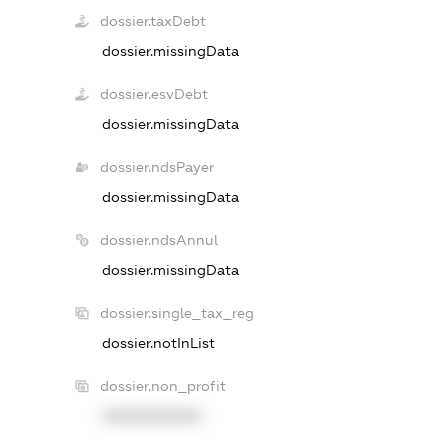
dossier.taxDebt
dossier.missingData
dossier.esvDebt
dossier.missingData
dossier.ndsPayer
dossier.missingData
dossier.ndsAnnul
dossier.missingData
dossier.single_tax_reg
dossier.notInList
dossier.non_profit
XXXXXXXXXX