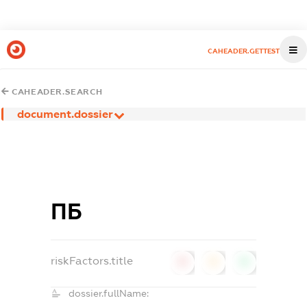
CAHEADER.GETTEST
CAHEADER.SEARCH
document.dossier
ПБ
riskFactors.title
0
0
0
dossier.fullName: