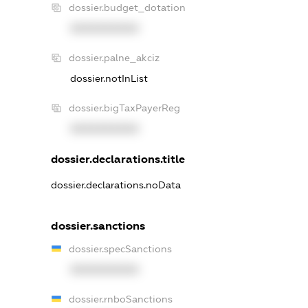
dossier.budget_dotation
XXXXXXXXXX
dossier.palne_akciz
dossier.notInList
dossier.bigTaxPayerReg
XXXXXXXXXX
dossier.declarations.title
dossier.declarations.noData
dossier.sanctions
dossier.specSanctions
XXXXXXXXXX
dossier.rnboSanctions