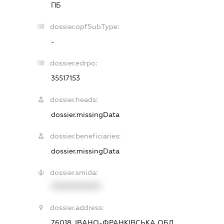
ПБ
dossier.opfSubType:
-
dossier.edrpo:
35517153
dossier.heads:
dossier.missingData
dossier.beneficiaries:
dossier.missingData
dossier.smida:
XXXXXXXXXX
dossier.address:
76018, ІВАНО-ФРАНКІВСЬКА ОБЛ.,