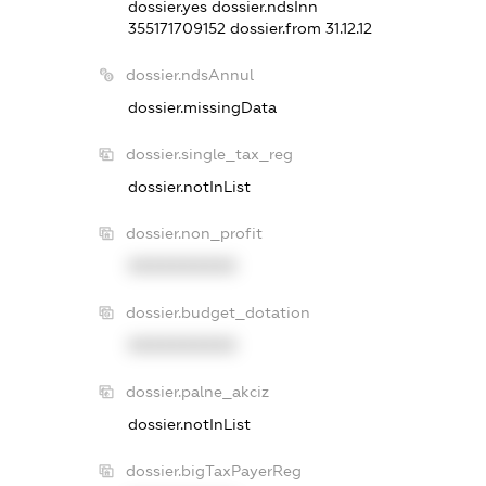
dossier.yes
dossier.ndsInn
355171709152
dossier.from 31.12.12
dossier.ndsAnnul
dossier.missingData
dossier.single_tax_reg
dossier.notInList
dossier.non_profit
XXXXXXXXXX
dossier.budget_dotation
XXXXXXXXXX
dossier.palne_akciz
dossier.notInList
dossier.bigTaxPayerReg