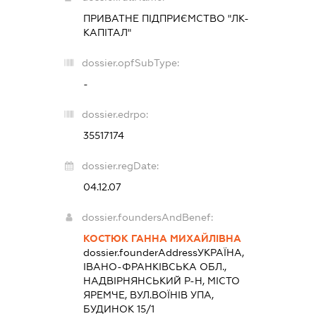
ПРИВАТНЕ ПІДПРИЄМСТВО "ЛК-
КАПІТАЛ"
dossier.opfSubType:
-
dossier.edrpo:
35517174
dossier.regDate:
04.12.07
dossier.foundersAndBenef:
КОСТЮК ГАННА МИХАЙЛІВНА
dossier.founderAddress
УКРАЇНА,
ІВАНО-ФРАНКІВСЬКА ОБЛ.,
НАДВІРНЯНСЬКИЙ Р-Н, МІСТО
ЯРЕМЧЕ, ВУЛ.ВОЇНІВ УПА,
БУДИНОК 15/1