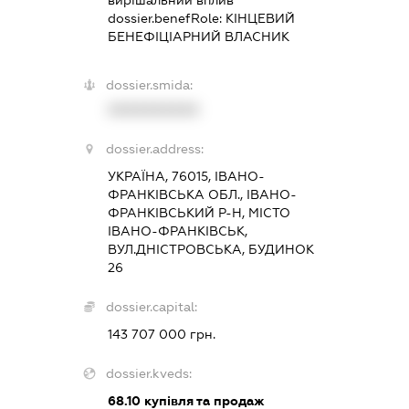
вирішальний вплив
dossier.benefRole:
КІНЦЕВИЙ
БЕНЕФІЦІАРНИЙ ВЛАСНИК
dossier.smida:
XXXXXXXXXX
dossier.address:
УКРАЇНА, 76015, ІВАНО-
ФРАНКІВСЬКА ОБЛ., ІВАНО-
ФРАНКІВСЬКИЙ Р-Н, МІСТО
ІВАНО-ФРАНКІВСЬК,
ВУЛ.ДНІСТРОВСЬКА, БУДИНОК
26
dossier.capital:
143 707 000 грн.
dossier.kveds:
68.10
купівля та продаж