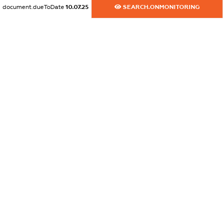
XXXXXXXXXX
document.dueToDate
10.07.25
SEARCH.ONMONITORING
dossier.commercial_info.website
XXXXXXXXXX
dossier.commercial_info.activity
XXXXXXXXXX
freemium.exampleText_1
freemium.exampleText_2
freemium.anonymousPerSearch2
FREEMIUM.DETAILS
FREEMIUM.REGISTER