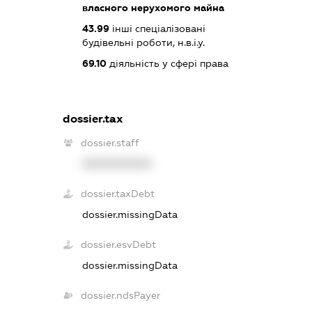
власного нерухомого майна
43.99
інші спеціалізовані
будівельні роботи, н.в.і.у.
69.10
діяльність у сфері права
dossier.tax
dossier.staff
XXXXXXXXXX
dossier.taxDebt
dossier.missingData
dossier.esvDebt
dossier.missingData
dossier.ndsPayer