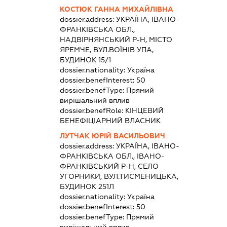
КОСТЮК ГАННА МИХАЙЛІВНА
dossier.address:
УКРАЇНА, ІВАНО-
ФРАНКІВСЬКА ОБЛ.,
НАДВІРНЯНСЬКИЙ Р-Н, МІСТО
ЯРЕМЧЕ, ВУЛ.ВОЇНІВ УПА,
БУДИНОК 15/1
dossier.nationality:
Україна
dossier.benefInterest:
50
dossier.benefType:
Прямий
вирішальний вплив
dossier.benefRole:
КІНЦЕВИЙ
БЕНЕФІЦІАРНИЙ ВЛАСНИК
ЛУТЧАК ЮРІЙ ВАСИЛЬОВИЧ
dossier.address:
УКРАЇНА, ІВАНО-
ФРАНКІВСЬКА ОБЛ., ІВАНО-
ФРАНКІВСЬКИЙ Р-Н, СЕЛО
УГОРНИКИ, ВУЛ.ТИСМЕНИЦЬКА,
БУДИНОК 251Л
dossier.nationality:
Україна
dossier.benefInterest:
50
dossier.benefType:
Прямий