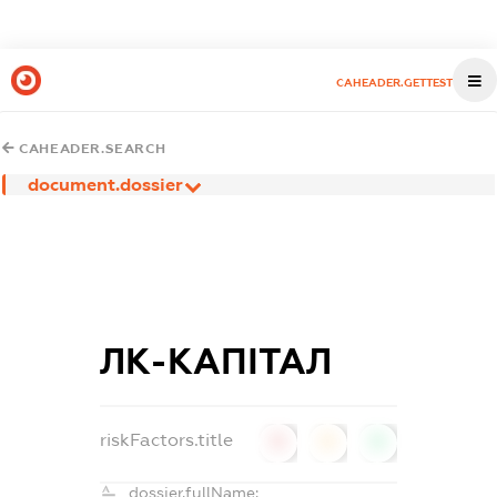
CAHEADER.GETTEST
CAHEADER.SEARCH
document.dossier
ЛК-КАПІТАЛ
riskFactors.title
0
0
0
dossier.fullName: