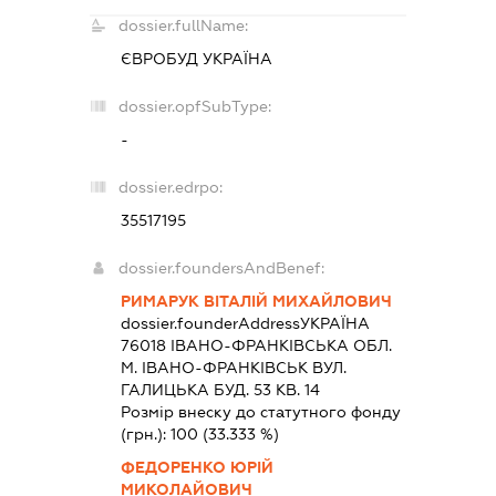
dossier.fullName:
ЄВРОБУД УКРАЇНА
dossier.opfSubType:
-
dossier.edrpo:
35517195
dossier.foundersAndBenef:
РИМАРУК ВІТАЛІЙ МИХАЙЛОВИЧ
dossier.founderAddress
УКРАЇНА
76018 IВАНО-ФРАНКIВСЬКА ОБЛ.
М. ІВАНО-ФРАНКІВСЬК ВУЛ.
ГАЛИЦЬКА БУД. 53 КВ. 14
Розмір внеску до статутного фонду
(грн.):
100
(33.333 %)
ФЕДОРЕНКО ЮРІЙ
МИКОЛАЙОВИЧ