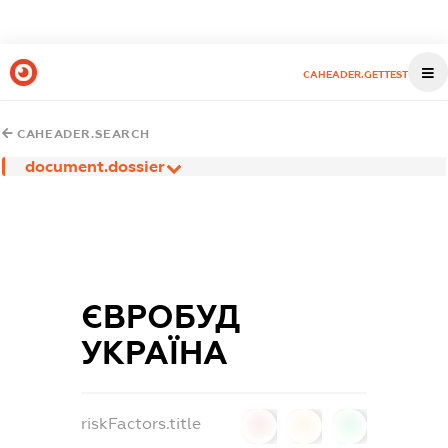
CAHEADER.GETTEST
CAHEADER.SEARCH
document.dossier
ЄВРОБУД
УКРАЇНА
riskFactors.title
0
0
0