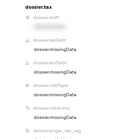
dossier.tax
dossier.staff
XXXXXXXXXX
dossier.taxDebt
dossier.missingData
dossier.esvDebt
dossier.missingData
dossier.ndsPayer
dossier.missingData
dossier.ndsAnnul
dossier.missingData
dossier.single_tax_reg