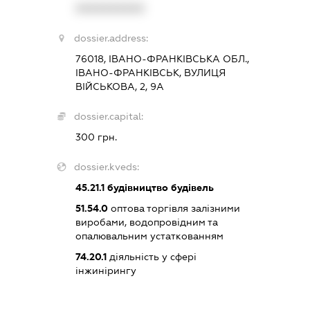
XXXXXXXXXX
dossier.address:
76018, ІВАНО-ФРАНКІВСЬКА ОБЛ.,
ІВАНО-ФРАНКІВСЬК, ВУЛИЦЯ
ВІЙСЬКОВА, 2, 9А
dossier.capital:
300 грн.
dossier.kveds:
45.21.1
будівництво будівель
51.54.0
оптова торгівля залізними
виробами, водопровідним та
опалювальним устаткованням
74.20.1
діяльність у сфері
інжинірингу