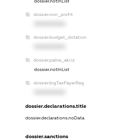
dossier.notInList
dossier.non_profit
XXXXXXXXXX
dossier.budget_dotation
XXXXXXXXXX
dossier.palne_akciz
dossier.notInList
dossier.bigTaxPayerReg
XXXXXXXXXX
dossier.declarations.title
dossier.declarations.noData
dossier.sanctions