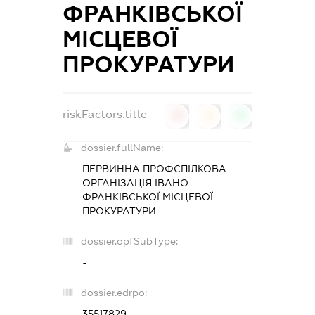
ФРАНКІВСЬКОЇ
МІСЦЕВОЇ
ПРОКУРАТУРИ
riskFactors.title
0
0
0
dossier.fullName:
ПЕРВИННА ПРОФСПІЛКОВА
ОРГАНІЗАЦІЯ ІВАНО-
ФРАНКІВСЬКОЇ МІСЦЕВОЇ
ПРОКУРАТУРИ
dossier.opfSubType:
-
dossier.edrpo:
35517829