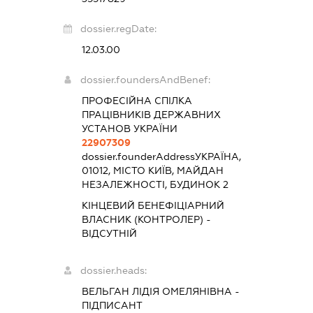
dossier.regDate:
12.03.00
dossier.foundersAndBenef:
ПРОФЕСІЙНА СПІЛКА
ПРАЦІВНИКІВ ДЕРЖАВНИХ
УСТАНОВ УКРАЇНИ
22907309
dossier.founderAddress
УКРАЇНА,
01012, МІСТО КИЇВ, МАЙДАН
НЕЗАЛЕЖНОСТІ, БУДИНОК 2
КІНЦЕВИЙ БЕНЕФІЦІАРНИЙ
ВЛАСНИК (КОНТРОЛЕР) -
ВІДСУТНІЙ
dossier.heads:
ВЕЛЬГАН ЛІДІЯ ОМЕЛЯНІВНА
-
ПІДПИСАНТ