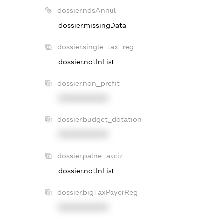
dossier.ndsAnnul
dossier.missingData
dossier.single_tax_reg
dossier.notInList
dossier.non_profit
XXXXXXXXXX
dossier.budget_dotation
XXXXXXXXXX
dossier.palne_akciz
dossier.notInList
dossier.bigTaxPayerReg
XXXXXXXXXX