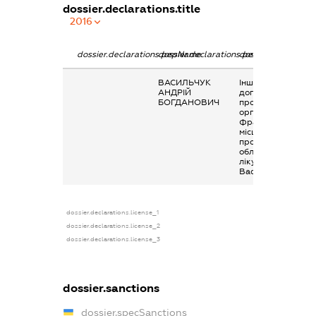
dossier.declarations.title
2016
dossier.declarations.pepName
dossier.declarations.personName
dossier.declaratio
ВАСИЛЬЧУК
Інше, матеріальна
АНДРІЙ
допомога від
БОГДАНОВИЧ
профспілкової
організації Івано-
Франківської
місцевої
прокуратури в
області на
лікування матері
Васильчук О.Л.
dossier.declarations.license_1
dossier.declarations.license_2
dossier.declarations.license_3
dossier.sanctions
dossier.specSanctions