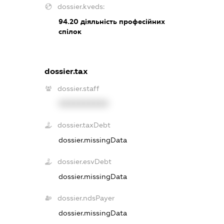
dossier.kveds:
94.20
діяльність професійних
спілок
dossier.tax
dossier.staff
XXXXXXXXXX
dossier.taxDebt
dossier.missingData
dossier.esvDebt
dossier.missingData
dossier.ndsPayer
dossier.missingData