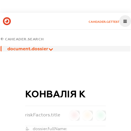
CAHEADER.GETTEST
CAHEADER.SEARCH
document.dossier
КОНВАЛІЯ К
riskFactors.title
0
0
0
dossier.fullName: