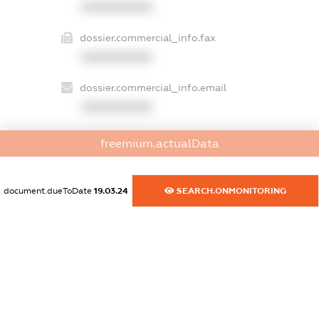
XXXXXXXXXX
dossier.commercial_info.fax
XXXXXXXXXX
dossier.commercial_info.email
XXXXXXXXXX
dossier.commercial_info.website
freemium.actualData
XXXXXXXXXX
dossier.commercial_info.activity
document.dueToDate
19.03.24
SEARCH.ONMONITORING
XXXXXXXXXX
freemium.exampleText_1
freemium.exampleText_2
freemium.anonymousPerSearch2
FREEMIUM.DETAILS