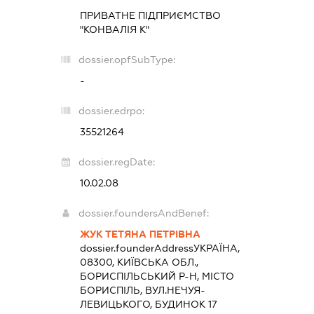
ПРИВАТНЕ ПІДПРИЄМСТВО
"КОНВАЛІЯ К"
dossier.opfSubType:
-
dossier.edrpo:
35521264
dossier.regDate:
10.02.08
dossier.foundersAndBenef:
ЖУК ТЕТЯНА ПЕТРІВНА
dossier.founderAddress
УКРАЇНА,
08300, КИЇВСЬКА ОБЛ.,
БОРИСПІЛЬСЬКИЙ Р-Н, МІСТО
БОРИСПІЛЬ, ВУЛ.НЕЧУЯ-
ЛЕВИЦЬКОГО, БУДИНОК 17