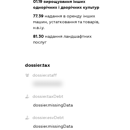
01.19
вирощування інших
однорічних і дворічних культур
77.39
надання в оренду інших
машин, устатковання та товарів,
н.в.і.у.
81.30
надання ландшафтних
послуг
dossier.tax
dossier.staff
XXXXXXXXXX
dossier.taxDebt
dossier.missingData
dossier.esvDebt
dossier.missingData