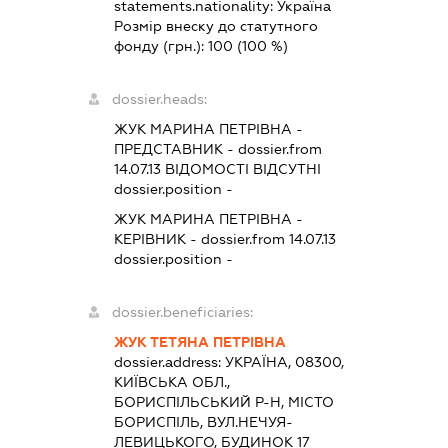
statements.nationality:
Україна
Розмір внеску до статутного
фонду (грн.):
100
(100 %)
dossier.heads:
ЖУК МАРИНА ПЕТРІВНА
-
ПРЕДСТАВНИК
- dossier.from
14.07.13
ВІДОМОСТІ ВІДСУТНІ
dossier.position -
ЖУК МАРИНА ПЕТРІВНА
-
КЕРІВНИК
- dossier.from 14.07.13
dossier.position -
dossier.beneficiaries:
ЖУК ТЕТЯНА ПЕТРІВНА
dossier.address:
УКРАЇНА, 08300,
КИЇВСЬКА ОБЛ.,
БОРИСПІЛЬСЬКИЙ Р-Н, МІСТО
БОРИСПІЛЬ, ВУЛ.НЕЧУЯ-
ЛЕВИЦЬКОГО, БУДИНОК 17