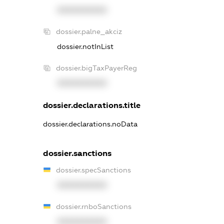
XXXXXXXXXX
dossier.palne_akciz
dossier.notInList
dossier.bigTaxPayerReg
XXXXXXXXXX
dossier.declarations.title
dossier.declarations.noData
dossier.sanctions
dossier.specSanctions
XXXXXXXXXX
dossier.rnboSanctions
XXXXXXXXXX