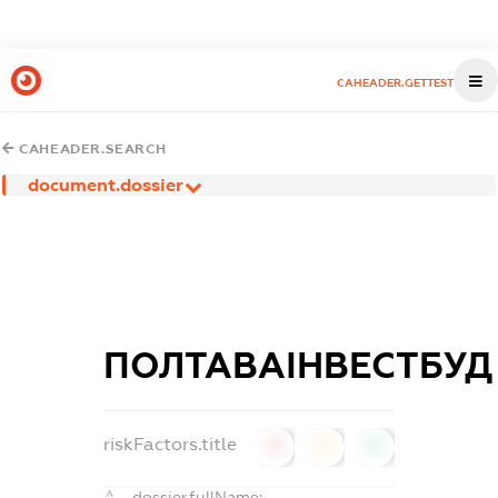
CAHEADER.GETTEST
CAHEADER.SEARCH
document.dossier
ПОЛТАВАІНВЕСТБУД
riskFactors.title
0
0
0
dossier.fullName: