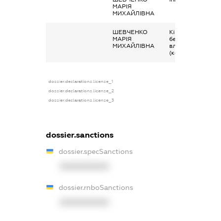
МАРІЯ
МИХАЙЛІВНА
ШЕВЧЕНКО
Кінцевий
МАРІЯ
бенефіціарний
МИХАЙЛІВНА
власник
(контролер)
dossier.declarations.license_1
dossier.declarations.license_2
dossier.declarations.license_3
dossier.sanctions
dossier.specSanctions
XXXXXXXXXX
dossier.rnboSanctions
XXXXXXXXXX