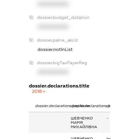
XXXXXXXXXX
dossier.budget_dotation
XXXXXXXXXX
dossier.palne_akciz
dossier.notInList
dossier.bigTaxPayerReg
XXXXXXXXXX
dossier.declarations.title
2018
dossier.declarations.pepName
dossier.declarations.personName
dossier.declarati
ШЕВЧЕНКО
-
МАРІЯ
МИХАЙЛІВНА
ШЕВЧЕНКО
Інше