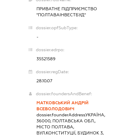
ПРИВАТНЕ ПІДПРИЄМСТВО
"ПОЛТАВАІНВЕСТБУД"
dossier.opfSubType:
-
dossier.edrpo:
35521589
dossier.regDate:
28.10.07
dossier.foundersAndBenef:
МАТКОВСЬКИЙ АНДРІЙ
ВСЕВОЛОДОВИЧ
dossier.founderAddress
УКРАЇНА,
36000, ПОЛТАВСЬКА ОБЛ.,
МІСТО ПОЛТАВА,
ВУЛ.КОНСТИТУЦІЇ, БУДИНОК 3,