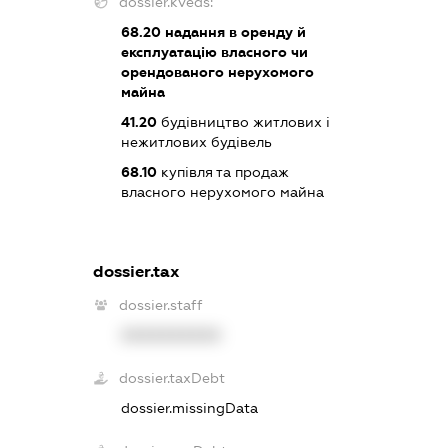
dossier.kveds:
68.20
надання в оренду й
експлуатацію власного чи
орендованого нерухомого
майна
41.20
будівництво житлових і
нежитлових будівель
68.10
купівля та продаж
власного нерухомого майна
dossier.tax
dossier.staff
XXXXXXXXXX
dossier.taxDebt
dossier.missingData