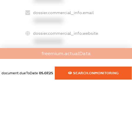
dossier.commercial_info.email
XXXXXXXXXX
dossier.commercial_info.website
XXXXXXXXXX
freemium.actualData
dossier.commercial_info.activity
XXXXXXXXXX
document.dueToDate
05.07.25
SEARCH.ONMONITORING
freemium.exampleText_1
freemium.exampleText_2
freemium.anonymousPerSearch2
FREEMIUM.DETAILS
FREEMIUM.REGISTER