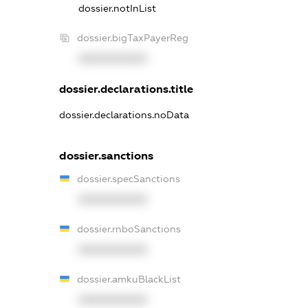
dossier.notInList
dossier.bigTaxPayerReg
XXXXXXXXXX
dossier.declarations.title
dossier.declarations.noData
dossier.sanctions
dossier.specSanctions
XXXXXXXXXX
dossier.rnboSanctions
XXXXXXXXXX
dossier.amkuBlackList
XXXXXXXXXX