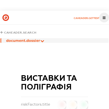
CAHEADER.GETTEST
CAHEADER.SEARCH
document.dossier
ВИСТАВКИ ТА
ПОЛІГРАФІЯ
riskFactors.title
0
0
0