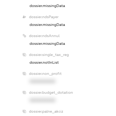
dossier.missingData
dossier.ndsPayer
dossier.missingData
dossier.ndsAnnul
dossier.missingData
dossier.single_tax_reg
dossier.notInList
dossier.non_profit
XXXXXXXXXX
dossier.budget_dotation
XXXXXXXXXX
dossier.palne_akciz