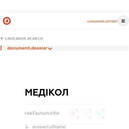
CAHEADER.GETTEST
CAHEADER.SEARCH
document.dossier
МЕДІКОЛ
riskFactors.title
0
0
0
dossier.fullName: