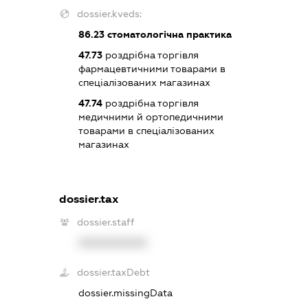
dossier.kveds:
86.23
стоматологічна практика
47.73
роздрібна торгівля
фармацевтичними товарами в
спеціалізованих магазинах
47.74
роздрібна торгівля
медичними й ортопедичними
товарами в спеціалізованих
магазинах
dossier.tax
dossier.staff
XXXXXXXXXX
dossier.taxDebt
dossier.missingData