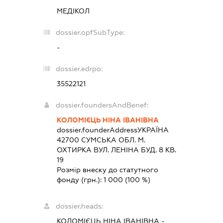
МЕДІКОЛ
dossier.opfSubType:
-
dossier.edrpo:
35522121
dossier.foundersAndBenef:
КОЛОМІЄЦЬ НІНА ІВАНІВНА
dossier.founderAddress
УКРАЇНА
42700 СУМСЬКА ОБЛ. М.
ОХТИРКА ВУЛ. ЛЕНІНА БУД. 8 КВ.
19
Розмір внеску до статутного
фонду (грн.):
1 000
(100 %)
dossier.heads:
КОЛОМІЄЦЬ НІНА ІВАНІВНА
-