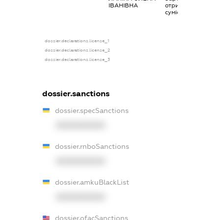
ІВАНІВНА
отримана за
сумісництвом
dossier.declarations.license_1
dossier.declarations.license_2
dossier.declarations.license_3
dossier.sanctions
dossier.specSanctions
XXXXXXXXXX
dossier.rnboSanctions
XXXXXXXXXX
dossier.amkuBlackList
XXXXXXXXXX
dossier.ofacSanctions