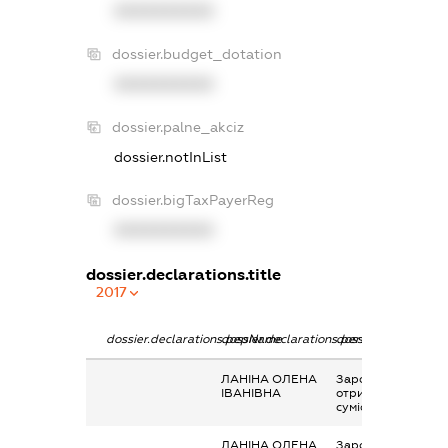
XXXXXXXXXX
dossier.budget_dotation
XXXXXXXXXX
dossier.palne_akciz
dossier.notInList
dossier.bigTaxPayerReg
XXXXXXXXXX
dossier.declarations.title
2017
dossier.declarations.pepName
dossier.declarations.personName
dossier.declaration
ЛАНІНА ОЛЕНА
Заробітна плата
ІВАНІВНА
отримана за
сумісництвом
ЛАНІНА ОЛЕНА
Заробітна плата