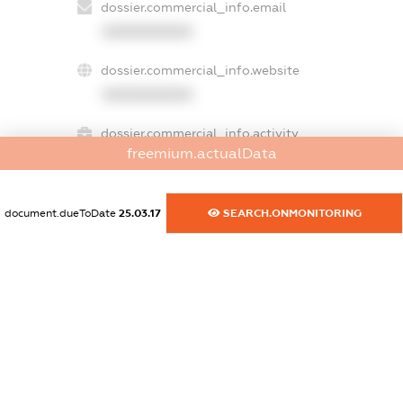
dossier.commercial_info.email
XXXXXXXXXX
dossier.commercial_info.website
XXXXXXXXXX
dossier.commercial_info.activity
freemium.actualData
XXXXXXXXXX
document.dueToDate
25.03.17
SEARCH.ONMONITORING
freemium.exampleText_1
freemium.exampleText_2
freemium.anonymousPerSearch2
FREEMIUM.DETAILS
FREEMIUM.REGISTER