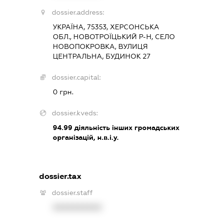
dossier.address:
УКРАЇНА, 75353, ХЕРСОНСЬКА
ОБЛ., НОВОТРОЇЦЬКИЙ Р-Н, СЕЛО
НОВОПОКРОВКА, ВУЛИЦЯ
ЦЕНТРАЛЬНА, БУДИНОК 27
dossier.capital:
0 грн.
dossier.kveds:
94.99
діяльність інших громадських
організацій, н.в.і.у.
dossier.tax
dossier.staff
XXXXXXXXXX