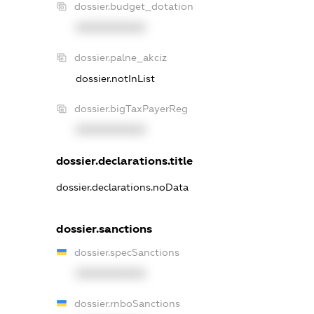
dossier.budget_dotation
XXXXXXXXXX
dossier.palne_akciz
dossier.notInList
dossier.bigTaxPayerReg
XXXXXXXXXX
dossier.declarations.title
dossier.declarations.noData
dossier.sanctions
dossier.specSanctions
XXXXXXXXXX
dossier.rnboSanctions