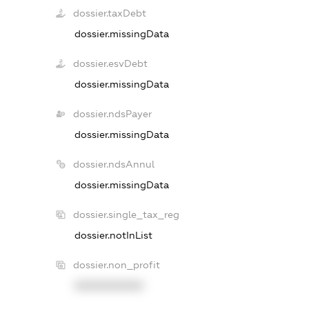
dossier.taxDebt
dossier.missingData
dossier.esvDebt
dossier.missingData
dossier.ndsPayer
dossier.missingData
dossier.ndsAnnul
dossier.missingData
dossier.single_tax_reg
dossier.notInList
dossier.non_profit
XXXXXXXXXX