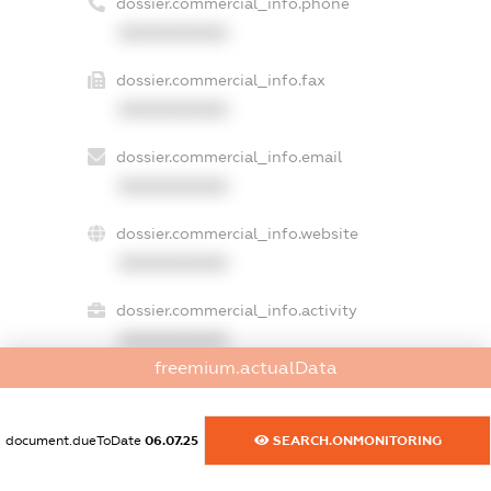
dossier.commercial_info.phone
XXXXXXXXXX
dossier.commercial_info.fax
XXXXXXXXXX
dossier.commercial_info.email
XXXXXXXXXX
dossier.commercial_info.website
XXXXXXXXXX
dossier.commercial_info.activity
XXXXXXXXXX
freemium.actualData
freemium.exampleText_1
document.dueToDate
06.07.25
SEARCH.ONMONITORING
freemium.exampleText_2
freemium.anonymousPerSearch2