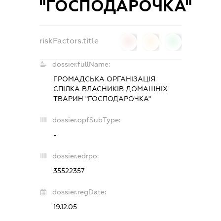
"ГОСПОДАРОЧКА"
riskFactors.title
0
0
0
dossier.fullName:
ГРОМАДСЬКА ОРГАНІЗАЦІЯ
СПІЛКА ВЛАСНИКІВ ДОМАШНІХ
ТВАРИН "ГОСПОДАРОЧКА"
dossier.opfSubType:
-
dossier.edrpo:
35522357
dossier.regDate:
19.12.05