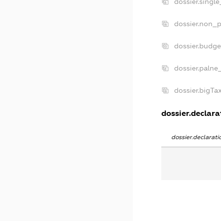
dossier.singl
dossier.non_p
dossier.budg
dossier.palne
dossier.bigT
dossier.declarat
dossier.declarat