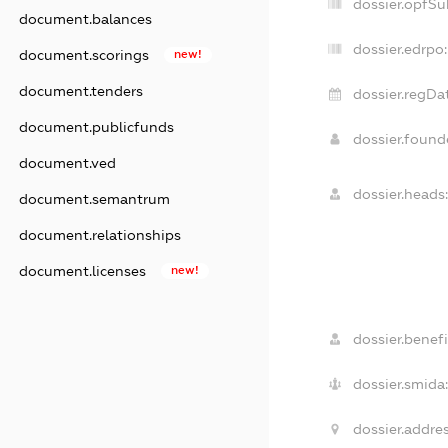
dossier.opfSu
document.balances
dossier.edrpo:
document.scorings
new!
document.tenders
dossier.regDa
document.publicfunds
dossier.foun
document.ved
dossier.heads:
document.semantrum
document.relationships
document.licenses
new!
dossier.benefi
dossier.smida:
dossier.addres