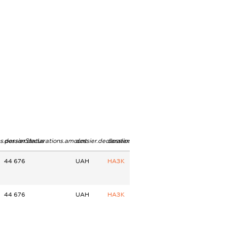
ns.personStatus
dossier.declarations.amount
dossier.declarations.currency
dossier.declarations.source
44 676
UAH
НАЗК
44 676
UAH
НАЗК