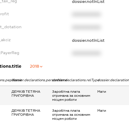
e_tax_reg
dossier.notInList
rofit
XXXXXXXXXX
et_dotation
XXXXXXXXXX
_akciz
dossier.notInList
axPayerReg
XXXXXXXXXX
ions.title
2018
ions.pepName
dossier.declarations.personName
dossier.declarations.relType
dossier.declaratio
ДЕМКІВ ТЕТЯНА
Заробітна плата
Мати
ГРИГОРІВНА
отримана за основним
місцем роботи
ДЕМКІВ ТЕТЯНА
Заробітна плата
Мати
ГРИГОРІВНА
отримана за основним
місцем роботи