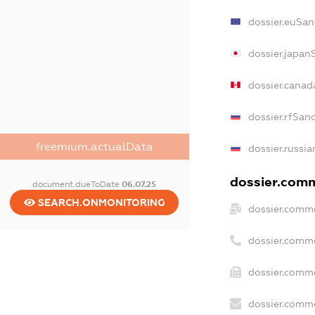
dossier.euSan
dossier.japan
dossier.canad
dossier.rfSan
freemium.actualData
dossier.russia
dossier.comme
document.dueToDate
06.07.25
SEARCH.ONMONITORING
dossier.comme
dossier.comm
dossier.comme
dossier.comme