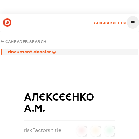
CAHEADER.GETTEST
CAHEADER.SEARCH
document.dossier
АЛЄКСЄЄНКО
А.М.
riskFactors.title
0
0
0