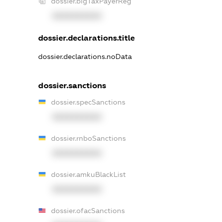
dossier.bigTaxPayerReg
XXXXXXXXXX
dossier.declarations.title
dossier.declarations.noData
dossier.sanctions
dossier.specSanctions
XXXXXXXXXX
dossier.rnboSanctions
XXXXXXXXXX
dossier.amkuBlackList
XXXXXXXXXX
dossier.ofacSanctions