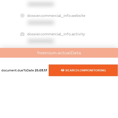
XXXXXXXXXX
dossier.commercial_info.website
XXXXXXXXXX
dossier.commercial_info.activity
XXXXXXXXXX
freemium.actualData
freemium.exampleText_1
freemium.exampleText_2
document.dueToDate
25.03.17
SEARCH.ONMONITORING
freemium.anonymousPerSearch2
FREEMIUM.DETAILS
FREEMIUM.REGISTER