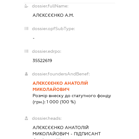
dossier.fullName:
АЛЄКСЄЄНКО А.М.
dossier.opfSubType:
-
dossier.edrpo:
35522619
dossier.foundersAndBenef:
АЛЄКСЄЄНКО АНАТОЛІЙ
МИКОЛАЙОВИЧ
Розмір внеску до статутного фонду
(грн.):
1 000
(100 %)
dossier.heads:
АЛЄКСЄЄНКО АНАТОЛІЙ
МИКОЛАЙОВИЧ
-
ПІДПИСАНТ