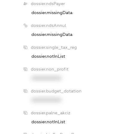
dossier.ndsPayer
dossier.missingData
dossier.ndsAnnul
dossier.missingData
dossier.single_tax_reg
dossier.notInList
dossier.non_profit
XXXXXXXXXX
dossier.budget_dotation
XXXXXXXXXX
dossier.palne_akciz
dossier.notInList