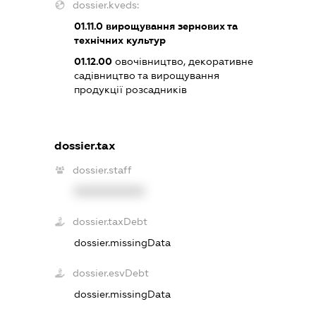
dossier.kveds:
01.11.0
вирощування зернових та
технічних культур
01.12.00
овочівництво, декоративне
садівництво та вирощування
продукції розсадників
dossier.tax
dossier.staff
XXXXXXXXXX
dossier.taxDebt
dossier.missingData
dossier.esvDebt
dossier.missingData