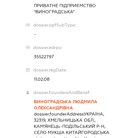
ПРИВАТНЕ ПІДПРИЄМСТВО
"ВИНОГРАДСЬКА"
dossier.opfSubType:
-
dossier.edrpo:
35522797
dossier.regDate:
11.02.08
dossier.foundersAndBenef:
ВИНОГРАДСЬКА ЛЮДМИЛА
ОЛЕКСАНДРІВНА
dossier.founderAddress
УКРАЇНА,
32319, ХМЕЛЬНИЦЬКА ОБЛ.,
КАМ'ЯНЕЦЬ-ПОДІЛЬСЬКИЙ Р-Н,
СЕЛО МУКША КИТАЙГОРОДСЬКА