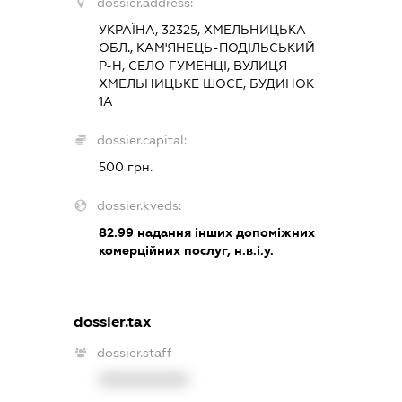
dossier.address:
УКРАЇНА, 32325, ХМЕЛЬНИЦЬКА
ОБЛ., КАМ'ЯНЕЦЬ-ПОДІЛЬСЬКИЙ
Р-Н, СЕЛО ГУМЕНЦІ, ВУЛИЦЯ
ХМЕЛЬНИЦЬКЕ ШОСЕ, БУДИНОК
1А
dossier.capital:
500 грн.
dossier.kveds:
82.99
надання інших допоміжних
комерційних послуг, н.в.і.у.
dossier.tax
dossier.staff
XXXXXXXXXX