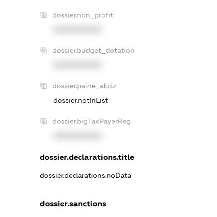
dossier.non_profit
XXXXXXXXXX
dossier.budget_dotation
XXXXXXXXXX
dossier.palne_akciz
dossier.notInList
dossier.bigTaxPayerReg
XXXXXXXXXX
dossier.declarations.title
dossier.declarations.noData
dossier.sanctions