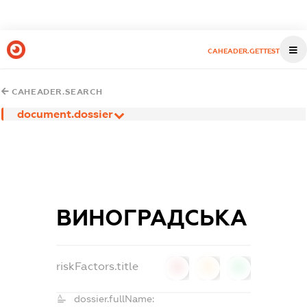
CAHEADER.GETTEST
CAHEADER.SEARCH
document.dossier
ВИНОГРАДСЬКА
riskFactors.title
0
0
0
dossier.fullName: