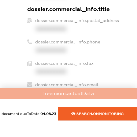
dossier.commercial_info.title
dossier.commercial_info.postal_address
XXXXXXXXXX
dossier.commercial_info.phone
XXXXXXXXXX
dossier.commercial_info.fax
XXXXXXXXXX
dossier.commercial_info.email
XXXXXXXXXX
freemium.actualData
dossier.commercial_info.website
document.dueToDate
04.08.23
SEARCH.ONMONITORING
XXXXXXXXXX
dossier.commercial_info.activity
XXXXXXXXXX