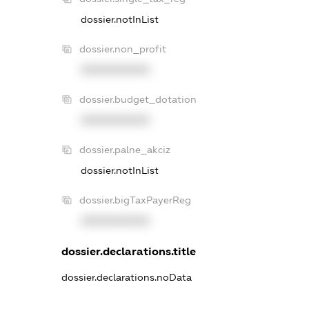
dossier.notInList
dossier.non_profit
XXXXXXXXXX
dossier.budget_dotation
XXXXXXXXXX
dossier.palne_akciz
dossier.notInList
dossier.bigTaxPayerReg
XXXXXXXXXX
dossier.declarations.title
dossier.declarations.noData