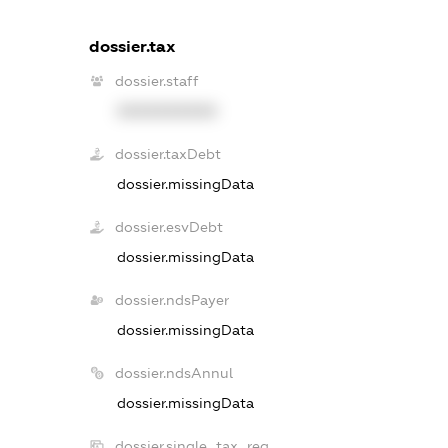
dossier.tax
dossier.staff
XXXXXXXXXX
dossier.taxDebt
dossier.missingData
dossier.esvDebt
dossier.missingData
dossier.ndsPayer
dossier.missingData
dossier.ndsAnnul
dossier.missingData
dossier.single_tax_reg