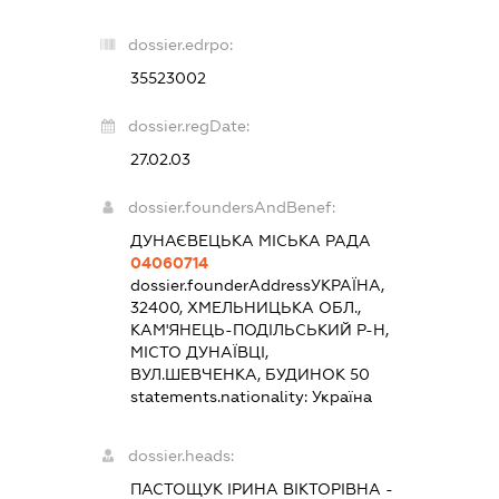
dossier.edrpo:
35523002
dossier.regDate:
27.02.03
dossier.foundersAndBenef:
ДУНАЄВЕЦЬКА МІСЬКА РАДА
04060714
dossier.founderAddress
УКРАЇНА,
32400, ХМЕЛЬНИЦЬКА ОБЛ.,
КАМ'ЯНЕЦЬ-ПОДІЛЬСЬКИЙ Р-Н,
МІСТО ДУНАЇВЦІ,
ВУЛ.ШЕВЧЕНКА, БУДИНОК 50
statements.nationality:
Україна
dossier.heads:
ПАСТОЩУК ІРИНА ВІКТОРІВНА
-