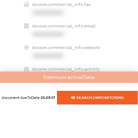
dossier.commercial_info.fax
XXXXXXXXXX
dossier.commercial_info.email
XXXXXXXXXX
dossier.commercial_info.website
XXXXXXXXXX
dossier.commercial_info.activity
freemium.actualData
XXXXXXXXXX
document.dueToDate
25.03.17
SEARCH.ONMONITORING
freemium.exampleText_1
freemium.exampleText_2
freemium.anonymousPerSearch2
FREEMIUM.DETAILS
FREEMIUM.REGISTER