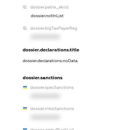
dossier.palne_akciz
dossier.notInList
dossier.bigTaxPayerReg
XXXXXXXXXX
dossier.declarations.title
dossier.declarations.noData
dossier.sanctions
dossier.specSanctions
XXXXXXXXXX
dossier.rnboSanctions
XXXXXXXXXX
dossier.amkuBlackList