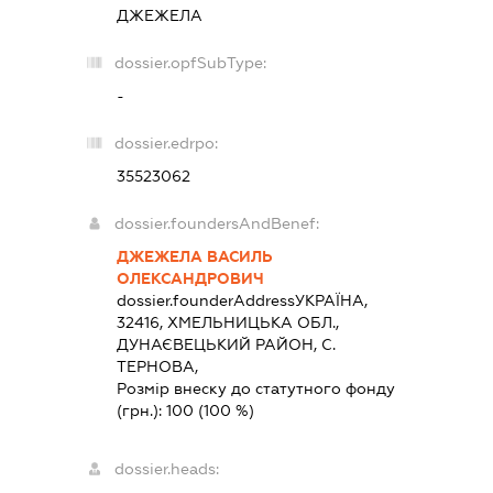
ДЖЕЖЕЛА
dossier.opfSubType:
-
dossier.edrpo:
35523062
dossier.foundersAndBenef:
ДЖЕЖЕЛА ВАСИЛЬ
ОЛЕКСАНДРОВИЧ
dossier.founderAddress
УКРАЇНА,
32416, ХМЕЛЬНИЦЬКА ОБЛ.,
ДУНАЄВЕЦЬКИЙ РАЙОН, С.
ТЕРНОВА,
Розмір внеску до статутного фонду
(грн.):
100
(100 %)
dossier.heads: