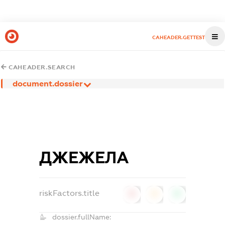
CAHEADER.GETTEST
CAHEADER.SEARCH
document.dossier
ДЖЕЖЕЛА
riskFactors.title
0
0
0
dossier.fullName: