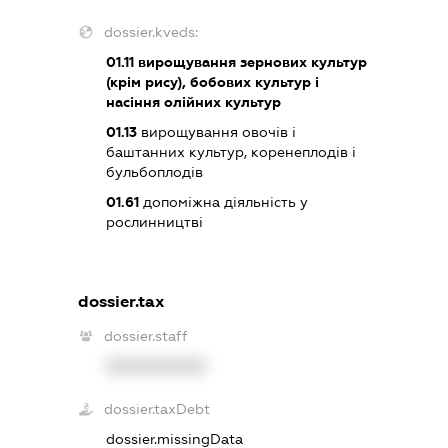
dossier.kveds:
01.11
вирощування зернових культур
(крім рису), бобових культур і
насіння олійних культур
01.13
вирощування овочів і
баштанних культур, коренеплодів і
бульбоплодів
01.61
допоміжна діяльність у
рослинництві
dossier.tax
dossier.staff
XXXXXXXXXX
dossier.taxDebt
dossier.missingData