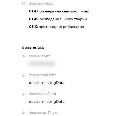
dossier.kveds:
01.47
розведення свійської птиці
01.49
розведення інших тварин
03.12
прісноводне рибальство
dossier.tax
dossier.staff
XXXXXXXXXX
dossier.taxDebt
dossier.missingData
dossier.esvDebt
dossier.missingData
dossier.ndsPayer