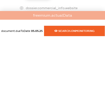
dossier.commercial_info.website
XXXXXXXXXX
freemium.actualData
dossier.commercial_info.activity
XXXXXXXXXX
document.dueToDate
05.05.25
SEARCH.ONMONITORING
freemium.exampleText_1
freemium.exampleText_2
freemium.anonymousPerSearch2
FREEMIUM.DETAILS
FREEMIUM.REGISTER