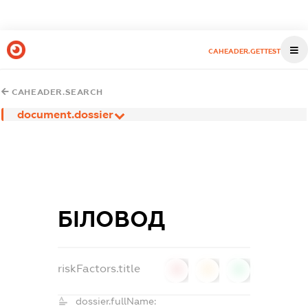
CAHEADER.GETTEST
CAHEADER.SEARCH
document.dossier
БІЛОВОД
riskFactors.title
0
0
0
dossier.fullName: