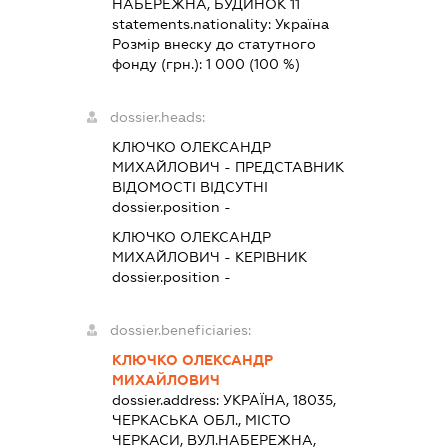
НАБЕРЕЖНА, БУДИНОК 11
statements.nationality:
Україна
Розмір внеску до статутного
фонду (грн.):
1 000
(100 %)
dossier.heads:
КЛЮЧКО ОЛЕКСАНДР
МИХАЙЛОВИЧ
-
ПРЕДСТАВНИК
ВІДОМОСТІ ВІДСУТНІ
dossier.position -
КЛЮЧКО ОЛЕКСАНДР
МИХАЙЛОВИЧ
-
КЕРІВНИК
dossier.position -
dossier.beneficiaries:
КЛЮЧКО ОЛЕКСАНДР
МИХАЙЛОВИЧ
dossier.address:
УКРАЇНА, 18035,
ЧЕРКАСЬКА ОБЛ., МІСТО
ЧЕРКАСИ, ВУЛ.НАБЕРЕЖНА,