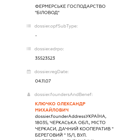
ФЕРМЕРСЬКЕ ГОСПОДАРСТВО
"БІЛОВОД"
dossier.opfSubType:
-
dossier.edrpo:
35523523
dossier.regDate:
04.11.07
dossier.foundersAndBenef:
КЛЮЧКО ОЛЕКСАНДР
МИХАЙЛОВИЧ
dossier.founderAddress
УКРАЇНА,
18035, ЧЕРКАСЬКА ОБЛ., МІСТО
ЧЕРКАСИ, ДАЧНИЙ КООПЕРАТИВ "
БЕРЕГОВИЙ " 15/1, ВУЛ.