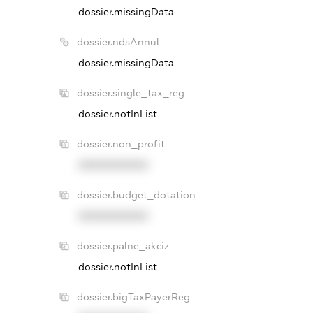
dossier.missingData
dossier.ndsAnnul
dossier.missingData
dossier.single_tax_reg
dossier.notInList
dossier.non_profit
XXXXXXXXXX
dossier.budget_dotation
XXXXXXXXXX
dossier.palne_akciz
dossier.notInList
dossier.bigTaxPayerReg