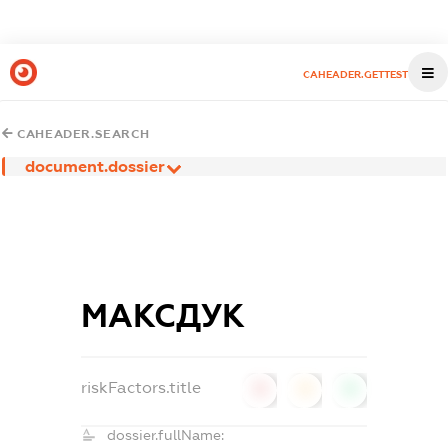
CAHEADER.GETTEST
CAHEADER.SEARCH
document.dossier
МАКСДУК
riskFactors.title
0
0
0
dossier.fullName: