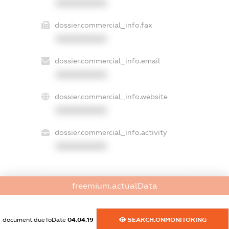
XXXXXXXXXX
dossier.commercial_info.fax
XXXXXXXXXX
dossier.commercial_info.email
XXXXXXXXXX
dossier.commercial_info.website
XXXXXXXXXX
dossier.commercial_info.activity
XXXXXXXXXX
freemium.actualData
freemium.exampleText_1
freemium.exampleText_2
freemium.anonymousPerSearch2
document.dueToDate
04.04.19
SEARCH.ONMONITORING
FREEMIUM.DETAILS