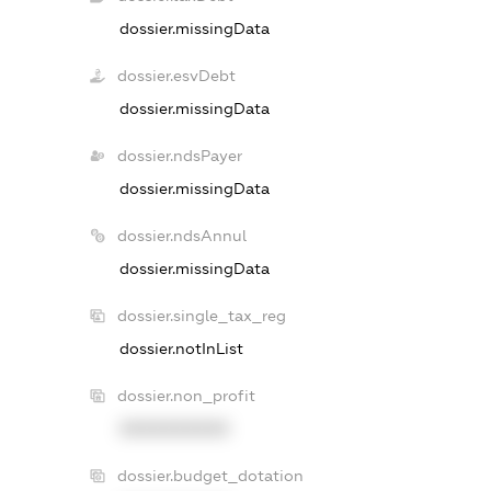
dossier.missingData
dossier.esvDebt
dossier.missingData
dossier.ndsPayer
dossier.missingData
dossier.ndsAnnul
dossier.missingData
dossier.single_tax_reg
dossier.notInList
dossier.non_profit
XXXXXXXXXX
dossier.budget_dotation