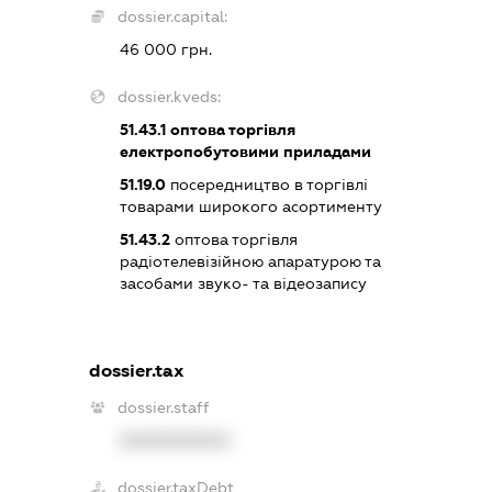
dossier.capital:
46 000 грн.
dossier.kveds:
51.43.1
оптова торгівля
електропобутовими приладами
51.19.0
посередництво в торгівлі
товарами широкого асортименту
51.43.2
оптова торгівля
радіотелевізійною апаратурою та
засобами звуко- та відеозапису
dossier.tax
dossier.staff
XXXXXXXXXX
dossier.taxDebt