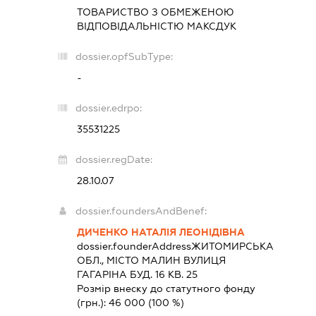
ТОВАРИСТВО З ОБМЕЖЕНОЮ
ВІДПОВІДАЛЬНІСТЮ
МАКСДУК
dossier.opfSubType:
-
dossier.edrpo:
35531225
dossier.regDate:
28.10.07
dossier.foundersAndBenef:
ДИЧЕНКО НАТАЛІЯ ЛЕОНІДІВНА
dossier.founderAddress
ЖИТОМИРСЬКА
ОБЛ., МІСТО МАЛИН ВУЛИЦЯ
ГАГАРІНА БУД. 16 КВ. 25
Розмір внеску до статутного фонду
(грн.):
46 000
(100 %)