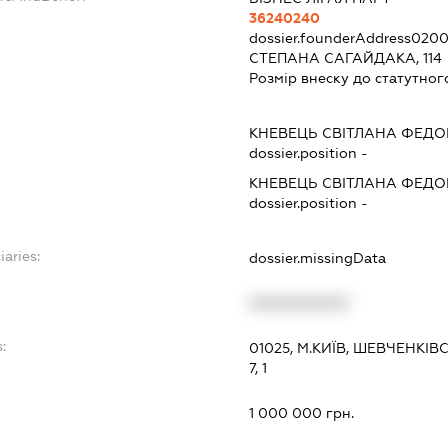
36240240
dossier.founderAddress
0200
СТЕПАНА САГАЙДАКА, 114
Розмір внеску до статутног
КНЕВЕЦЬ СВІТЛАНА ФЕДО
dossier.position -
КНЕВЕЦЬ СВІТЛАНА ФЕДО
dossier.position -
iaries:
dossier.missingData
XXXXXXXXXX
:
01025, М.КИЇВ, ШЕВЧЕНК
7, 1
1 000 000 грн.