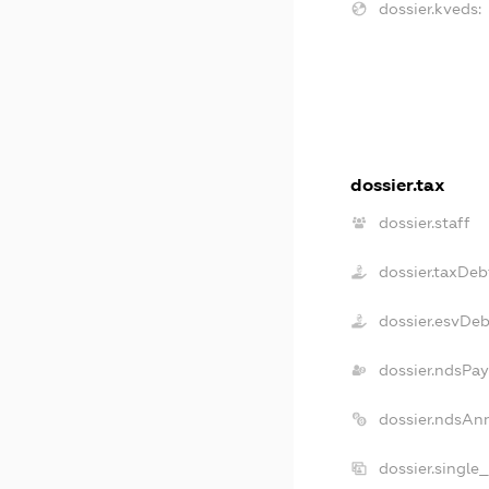
dossier.kveds:
dossier.tax
dossier.staff
dossier.taxDeb
dossier.esvDe
dossier.ndsPay
dossier.ndsAn
dossier.single