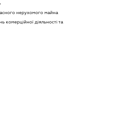
ь
ласного нерухомого майна
ь комерційної діяльності та