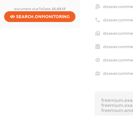
dossier.comme
document.dueToDate
25.03.17
SEARCH.ONMONITORING
dossier.comme
dossier.commer
dossier.commer
dossier.commer
dossier.commer
freemium.exa
freemium.ex
freemium.an
FREEMIUM.D