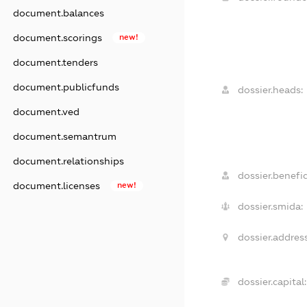
document.balances
document.scorings
new!
document.tenders
document.publicfunds
dossier.heads:
document.ved
document.semantrum
document.relationships
dossier.benefic
document.licenses
new!
dossier.smida:
dossier.address
dossier.capital: