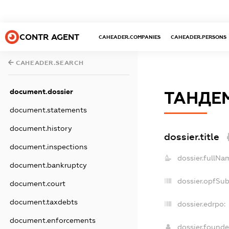
CONTR AGENT
CAHEADER.COMPANIES
CAHEADER.PERSONS
CAHEADER.SEARCH
document.dossier
ТАНДЕ
document.statements
document.history
dossier.title
document.inspections
dossier.fullNa
document.bankruptcy
dossier.opfSu
document.court
document.taxdebts
dossier.edrpo:
document.enforcements
dossier.found