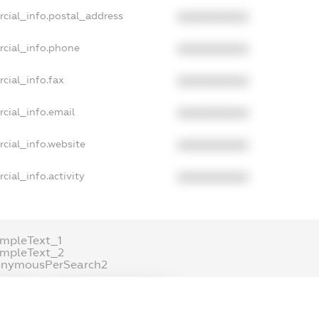
rcial_info.postal_address
XXXXXXXXXX
rcial_info.phone
XXXXXXXXXX
cial_info.fax
XXXXXXXXXX
cial_info.email
XXXXXXXXXX
cial_info.website
XXXXXXXXXX
cial_info.activity
XXXXXXXXXX
mpleText_1
ampleText_2
onymousPerSearch2
ETAILS
FREEMIUM.REGISTER