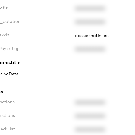
ofit
XXXXXXXXXX
t_dotation
XXXXXXXXXX
akciz
dossier.notInList
xPayerReg
XXXXXXXXXX
ions.title
ns.noData
ns
nctions
XXXXXXXXXX
anctions
XXXXXXXXXX
lackList
XXXXXXXXXX