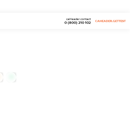
caHeader.contact
CAHEADER.GETTEST
0 (800) 210 102
0