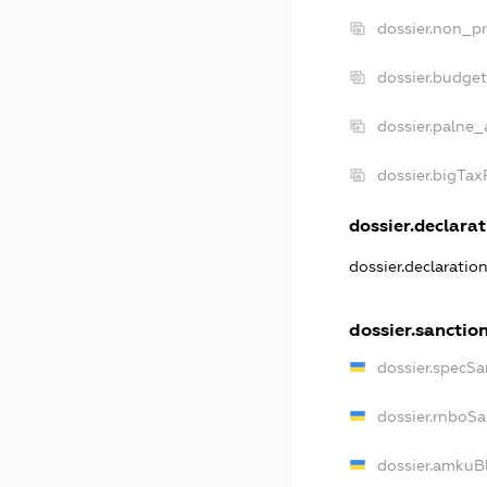
dossier.non_pr
dossier.budge
dossier.palne_
dossier.bigTa
dossier.declarat
dossier.declaratio
dossier.sanctio
dossier.specSa
dossier.rnboS
dossier.amkuB