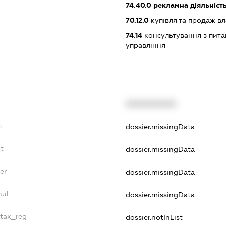
74.40.0
рекламна діяльніст
70.12.0
купівля та продаж в
74.14
консультування з питан
управління
XXXXXXXXXX
t
dossier.missingData
bt
dossier.missingData
er
dossier.missingData
nul
dossier.missingData
_tax_reg
dossier.notInList