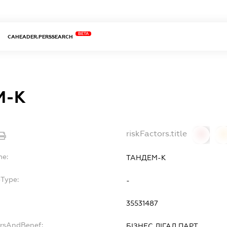
BETA
CAHEADER.PERSSEARCH
М-К
riskFactors.title
0
0
me:
ТАНДЕМ-К
bType:
-
35531487
ersAndBenef:
БІЗНЕС ЛІГАЛ ПАРТ