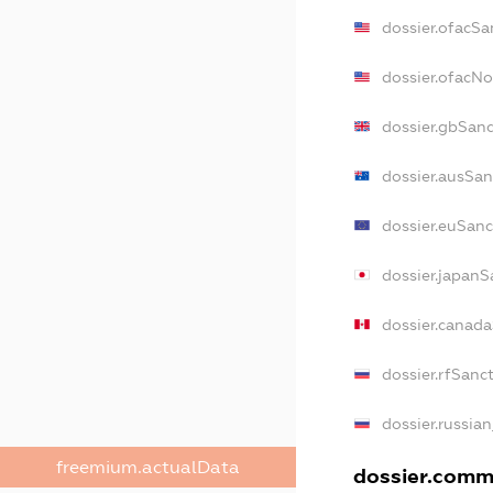
dossier.ofacSa
dossier.ofacN
dossier.gbSan
dossier.ausSan
dossier.euSanc
dossier.japanS
dossier.canad
dossier.rfSanc
dossier.russia
freemium.actualData
dossier.comme