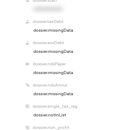
dossier.staff
XXXXXXXXXX
dossier.taxDebt
dossier.missingData
dossier.esvDebt
dossier.missingData
dossier.ndsPayer
dossier.missingData
dossier.ndsAnnul
dossier.missingData
dossier.single_tax_reg
dossier.notInList
dossier.non_profit