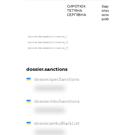
СИРОТЮК
Заробітна плата
ТЕТЯНА
отримана за
СЕРГІЇВНА
основним місцем
роботи
dossier.declarations.license_1
dossier.declarations.license_2
dossier.declarations.license_3
dossier.sanctions
dossier.specSanctions
XXXXXXXXXX
dossier.rnboSanctions
XXXXXXXXXX
dossier.amkuBlackList
XXXXXXXXXX