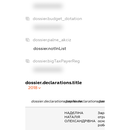
XXXXXXXXXX
dossier.budget_dotation
XXXXXXXXXX
dossier.palne_akciz
dossier.notInList
dossier.bigTaxPayerReg
XXXXXXXXXX
dossier.declarations.title
2018
dossier.declarations.pepName
dossier.declarations.personName
dossier.declaratio
НАДЄЛІНА
Заробітна плата
НАТАЛІЯ
отримана за
ОЛЕКСАНДРІВНА
основним місцем
роботи