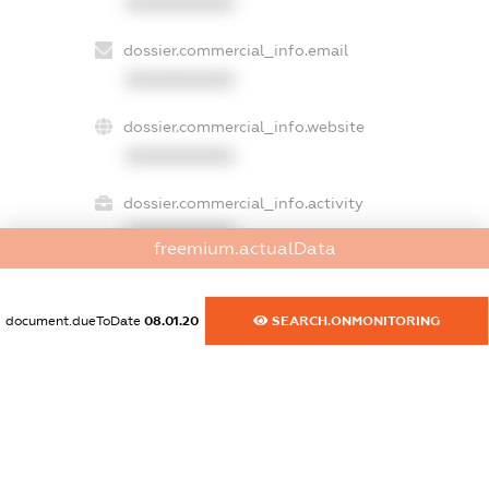
XXXXXXXXXX
dossier.commercial_info.email
XXXXXXXXXX
dossier.commercial_info.website
XXXXXXXXXX
dossier.commercial_info.activity
XXXXXXXXXX
freemium.actualData
document.dueToDate
08.01.20
SEARCH.ONMONITORING
freemium.exampleText_1
freemium.exampleText_2
freemium.anonymousPerSearch2
FREEMIUM.DETAILS
FREEMIUM.REGISTER