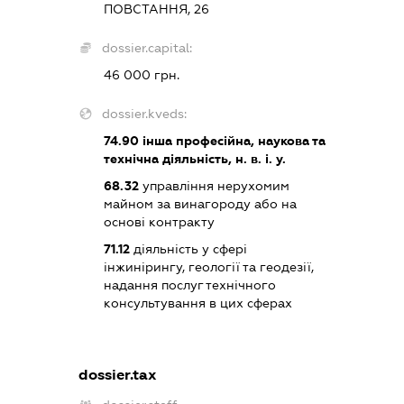
ПОВСТАННЯ, 26
dossier.capital:
46 000 грн.
dossier.kveds:
74.90
інша професійна, наукова та
технічна діяльність, н. в. і. у.
68.32
управління нерухомим
майном за винагороду або на
основі контракту
71.12
діяльність у сфері
інжинірингу, геології та геодезії,
надання послуг технічного
консультування в цих сферах
dossier.tax