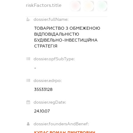
riskFactors.title
0
0
0
dossier.fullName:
ТОВАРИСТВО З ОБМЕЖЕНОЮ
ВІДПОВІДАЛЬНІСТЮ
БУДІВЕЛЬНО-ІНВЕСТИЦІЙНА
СТРАТЕГІЯ
dossier.opfSubType:
-
dossier.edrpo:
35533128
dossier.regDate:
24.10.07
dossier.foundersAndBenef:
КУДАС РОМАН ДМИТРОВИЧ