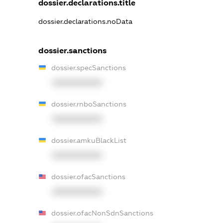
dossier.declarations.title
dossier.declarations.noData
dossier.sanctions
dossier.specSanctions
XXXXXXXXXX
dossier.rnboSanctions
XXXXXXXXXX
dossier.amkuBlackList
XXXXXXXXXX
dossier.ofacSanctions
XXXXXXXXXX
dossier.ofacNonSdnSanctions