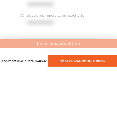
XXXXXXXXXX
dossier.commercial_info.activity
XXXXXXXXXX
freemium.actualData
freemium.exampleText_1
freemium.exampleText_2
freemium.anonymousPerSearch2
document.dueToDate
25.03.17
SEARCH.ONMONITORING
FREEMIUM.DETAILS
FREEMIUM.REGISTER