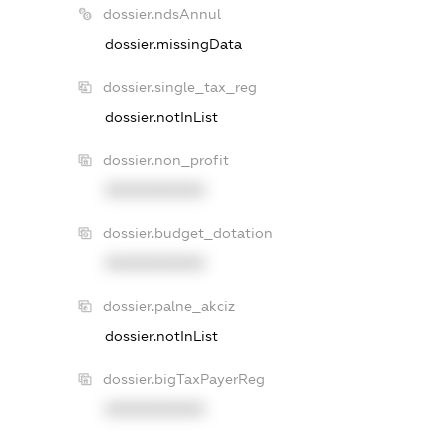
dossier.ndsAnnul
dossier.missingData
dossier.single_tax_reg
dossier.notInList
dossier.non_profit
XXXXXXXXXX
dossier.budget_dotation
XXXXXXXXXX
dossier.palne_akciz
dossier.notInList
dossier.bigTaxPayerReg
XXXXXXXXXX