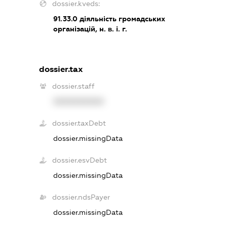
dossier.kveds:
91.33.0
діяльність громадських
організацій, н. в. і. г.
dossier.tax
dossier.staff
XXXXXXXXXX
dossier.taxDebt
dossier.missingData
dossier.esvDebt
dossier.missingData
dossier.ndsPayer
dossier.missingData