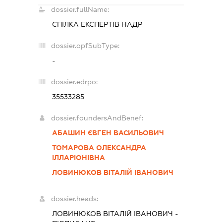
dossier.fullName:
СПІЛКА ЕКСПЕРТІВ НАДР
dossier.opfSubType:
-
dossier.edrpo:
35533285
dossier.foundersAndBenef:
АБАШИН ЄВГЕН ВАСИЛЬОВИЧ
ТОМАРОВА ОЛЕКСАНДРА
ІЛЛАРІОНІВНА
ЛОВИНЮКОВ ВІТАЛІЙ ІВАНОВИЧ
dossier.heads:
ЛОВИНЮКОВ ВІТАЛІЙ ІВАНОВИЧ
-