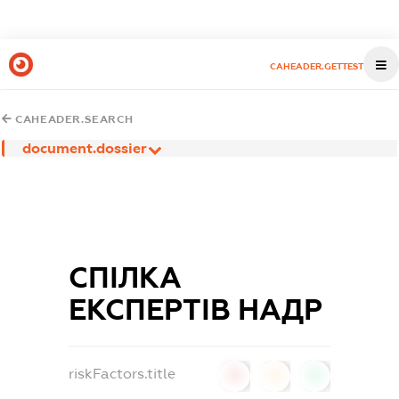
CAHEADER.GETTEST
CAHEADER.SEARCH
document.dossier
СПІЛКА
ЕКСПЕРТІВ НАДР
riskFactors.title
0
0
0