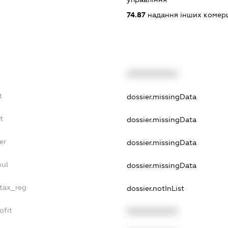
74.87
надання інших комерц
XXXXXXXXXX
t
dossier.missingData
t
dossier.missingData
er
dossier.missingData
nul
dossier.missingData
_tax_reg
dossier.notInList
ofit
XXXXXXXXXX