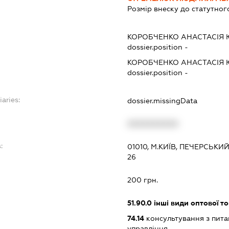
Розмір внеску до статутног
КОРОБЧЕНКО АНАСТАСІЯ 
dossier.position -
КОРОБЧЕНКО АНАСТАСІЯ 
dossier.position -
iaries:
dossier.missingData
XXXXXXXXXX
:
01010, М.КИЇВ, ПЕЧЕРСЬК
26
200 грн.
51.90.0
інші види оптової то
74.14
консультування з питан
управління