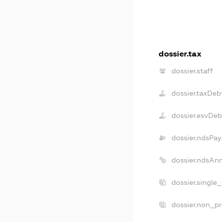
dossier.tax
dossier.staff
dossier.taxDeb
dossier.esvDeb
dossier.ndsPay
dossier.ndsAn
dossier.single
dossier.non_pr