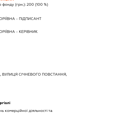
о фонду (грн.):
200
(100 %)
ЮРІЇВНА
-
ПІДПИСАНТ
ЮРІЇВНА
-
КЕРІВНИК
ИЙ, ВУЛИЦЯ СІЧНЕВОГО ПОВСТАННЯ,
ргівлі
ь комерційної діяльності та