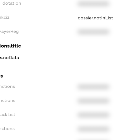
t_dotation
XXXXXXXXXX
akciz
dossier.notInList
xPayerReg
XXXXXXXXXX
ons.title
ns.noData
ns
nctions
XXXXXXXXXX
nctions
XXXXXXXXXX
ackList
XXXXXXXXXX
nctions
XXXXXXXXXX