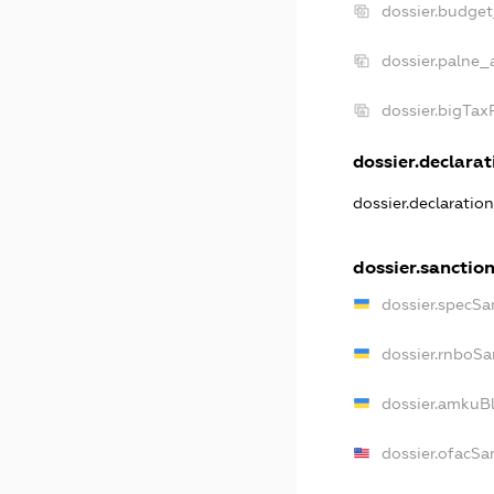
dossier.budge
dossier.palne_
dossier.bigTa
dossier.declarati
dossier.declaratio
dossier.sanctio
dossier.specSa
dossier.rnboSa
dossier.amkuBl
dossier.ofacSa