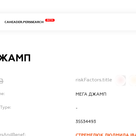
BETA
CAHEADER.PERSSEARCH
ДЖАМП
riskFactors.title
0
0
me:
МЕГА ДЖАМП
Type:
-
35534493
ersAndBenef:
СТРЕМЕЛЮК ЛЮДМИЛА ІВ