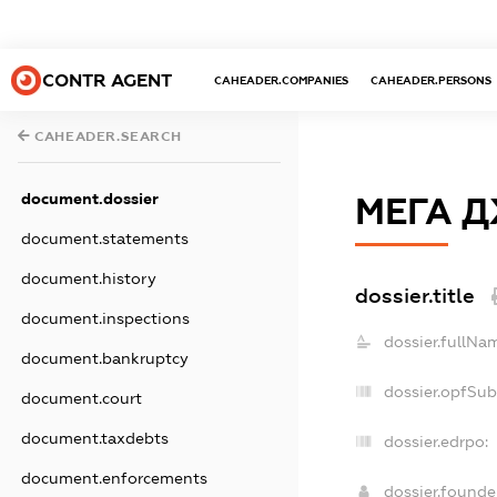
CONTR AGENT
CAHEADER.COMPANIES
CAHEADER.PERSONS
CAHEADER.SEARCH
document.dossier
МЕГА 
document.statements
document.history
dossier.title
document.inspections
dossier.fullNa
document.bankruptcy
dossier.opfSub
document.court
document.taxdebts
dossier.edrpo:
document.enforcements
dossier.found