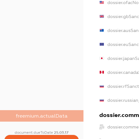
dossier.ofacN
dossier.gbSanc
dossier.ausSan
dossier.euSanc
dossier.japanS
dossier.canad
dossier.rfSanc
dossier.russian
dossier.comme
freemium.actualData
dossier.commer
document.dueToDate
25.03.17