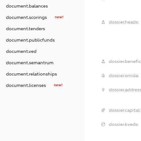
document.balances
document.scorings
new!
dossier.heads:
document.tenders
document.publicfunds
document.ved
dossier.benefic
document.semantrum
document.relationships
dossier.smida:
document.licenses
new!
dossier.address
dossier.capital:
dossier.kveds: