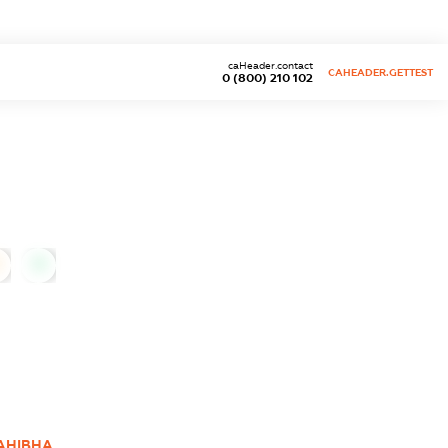
caHeader.contact
CAHEADER.GETTEST
0 (800) 210 102
0
АНІВНА