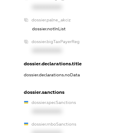
XXXXXXXXXX
dossier.palne_akciz
dossier.notInList
dossier.bigTaxPayerReg
XXXXXXXXXX
dossier.declarations.title
dossier.declarations.noData
dossier.sanctions
dossier.specSanctions
XXXXXXXXXX
dossier.rnboSanctions
XXXXXXXXXX