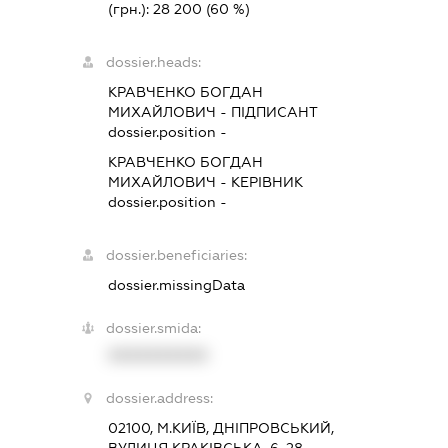
(грн.):
28 200
(60 %)
dossier.heads:
КРАВЧЕНКО БОГДАН
МИХАЙЛОВИЧ
-
ПІДПИСАНТ
dossier.position -
КРАВЧЕНКО БОГДАН
МИХАЙЛОВИЧ
-
КЕРІВНИК
dossier.position -
dossier.beneficiaries:
dossier.missingData
dossier.smida:
XXXXXXXXXX
dossier.address:
02100, М.КИЇВ, ДНІПРОВСЬКИЙ,
ВУЛИЦЯ КРАКІВСЬКА, 6, 28