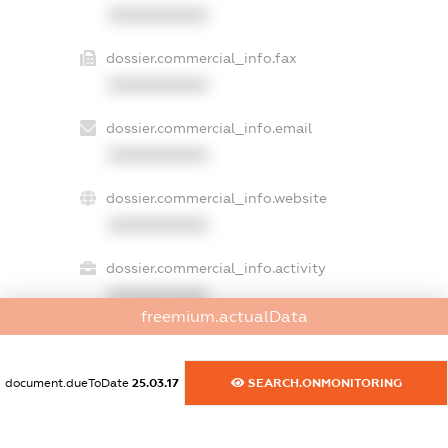
XXXXXXXXXX
dossier.commercial_info.fax
XXXXXXXXXX
dossier.commercial_info.email
XXXXXXXXXX
dossier.commercial_info.website
XXXXXXXXXX
dossier.commercial_info.activity
XXXXXXXXXX
freemium.actualData
freemium.exampleText_1
document.dueToDate
25.03.17
SEARCH.ONMONITORING
freemium.exampleText_2
freemium.anonymousPerSearch2