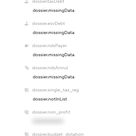
dossier.taxDebt
dossier.missingData
dossier.esvDebt
dossier.missingData
dossier.ndsPayer
dossier.missingData
dossier.ndsAnnul
dossier.missingData
dossier.single_tax_reg
dossier.notInList
dossier.non_profit
XXXXXXXXXX
dossier.budget_dotation