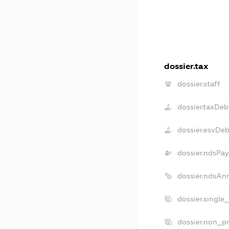
dossier.tax
dossier.staff
dossier.taxDeb
dossier.esvDe
dossier.ndsPay
dossier.ndsAn
dossier.single
dossier.non_pr