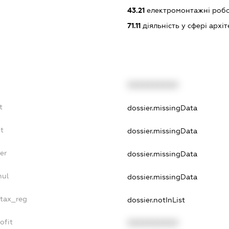
43.21
електромонтажні роб
71.11
діяльність у сфері архі
XXXXXXXXXX
t
dossier.missingData
bt
dossier.missingData
er
dossier.missingData
nul
dossier.missingData
_tax_reg
dossier.notInList
ofit
XXXXXXXXXX