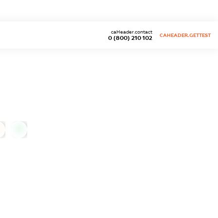
caHeader.contact
CAHEADER.GETTEST
0 (800) 210 102
0