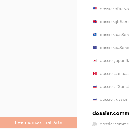
dossier.ofacN
dossier.gbSan
dossier.ausSan
dossier.euSanc
dossier.japanS
dossier.canad
dossier.rfSanc
dossier.russia
dossier.comme
freemium.actualData
dossier.comme