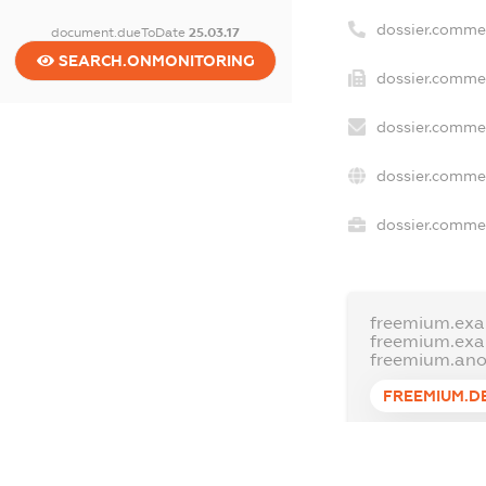
dossier.comme
document.dueToDate
25.03.17
SEARCH.ONMONITORING
dossier.commer
dossier.commer
dossier.commer
dossier.commer
freemium.exa
freemium.ex
freemium.an
FREEMIUM.D