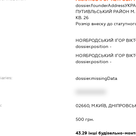
dossier.founderAddress
УКРА
ПУТИВЛЬСЬКИЙ РАЙОН М. 
КВ. 26
Розмір внеску до статутног
НОЯБРОДСЬКИЙ ІГОР ВІК
dossier.position -
НОЯБРОДСЬКИЙ ІГОР ВІК
dossier.position -
iaries:
dossier.missingData
XXXXXXXXXX
:
02660, М.КИЇВ, ДНІПРОВС
500 грн.
43.29
інші будівельно-монт