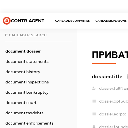
CONTR AGENT
CAHEADER.COMPANIES
CAHEADER.PERSONS
CAHEADER.SEARCH
document.dossier
ПРИВАТ
document.statements
document.history
dossier.title
document.inspections
dossier.fullNa
document.bankruptcy
dossier.opfSu
document.court
document.taxdebts
dossier.edrpo:
document.enforcements
dossier.found