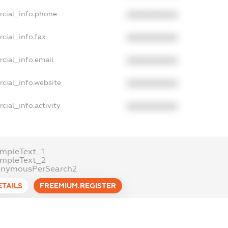
rcial_info.phone
XXXXXXXXXX
cial_info.fax
XXXXXXXXXX
cial_info.email
XXXXXXXXXX
cial_info.website
XXXXXXXXXX
cial_info.activity
XXXXXXXXXX
mpleText_1
ampleText_2
onymousPerSearch2
ETAILS
FREEMIUM.REGISTER