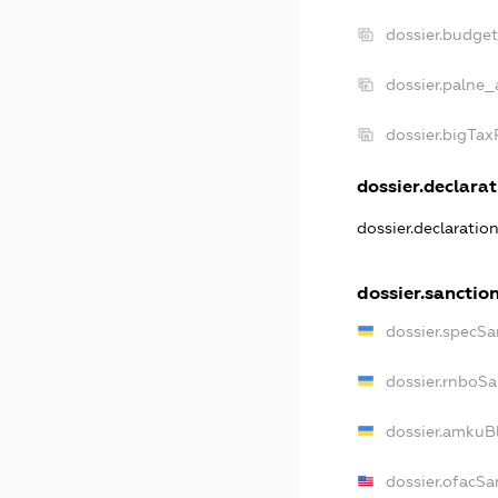
dossier.budge
dossier.palne_
dossier.bigTa
dossier.declarat
dossier.declaratio
dossier.sanctio
dossier.specSa
dossier.rnboS
dossier.amkuB
dossier.ofacSa