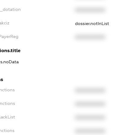
t_dotation
XXXXXXXXXX
akciz
dossier.notInList
xPayerReg
XXXXXXXXXX
ions.title
ns.noData
ns
nctions
XXXXXXXXXX
anctions
XXXXXXXXXX
lackList
XXXXXXXXXX
nctions
XXXXXXXXXX