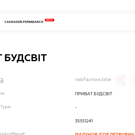
BETA
CAHEADER.PERSSEARCH
 БУДСВІТ
riskFactors.title
0
0
me:
ПРИВАТ БУДСВІТ
bType:
-
35551241
ersAndBenef:
МАЛУНОВ ІГОР ПЕТРОВИЧ