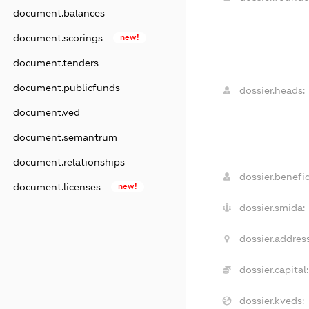
document.balances
document.scorings
new!
document.tenders
document.publicfunds
dossier.heads:
document.ved
document.semantrum
document.relationships
dossier.benefic
document.licenses
new!
dossier.smida:
dossier.address
dossier.capital:
dossier.kveds: