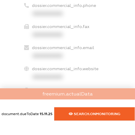
dossier.commercial_info.phone
XXXXXXXXXX
dossier.commercial_info.fax
XXXXXXXXXX
dossier.commercial_info.email
XXXXXXXXXX
dossier.commercial_info.website
XXXXXXXXXX
dossier.commercial_info.activity
freemium.actualData
XXXXXXXXXX
document.dueToDate
15.11.25
SEARCH.ONMONITORING
freemium.exampleText_1
freemium.exampleText_2
freemium.anonymousPerSearch2