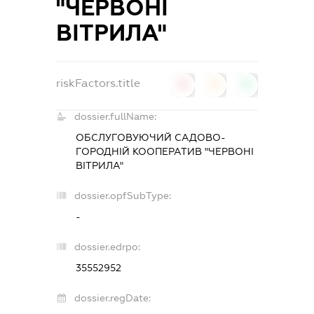
"ЧЕРВОНІ
ВІТРИЛА"
riskFactors.title
0
0
0
dossier.fullName:
ОБСЛУГОВУЮЧИЙ САДОВО-
ГОРОДНІЙ КООПЕРАТИВ "ЧЕРВОНІ
ВІТРИЛА"
dossier.opfSubType:
-
dossier.edrpo:
35552952
dossier.regDate: