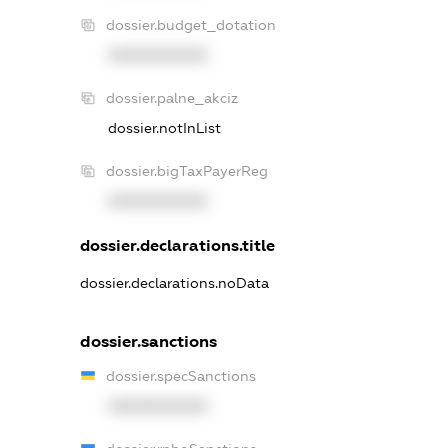
dossier.budget_dotation
XXXXXXXXXX
dossier.palne_akciz
dossier.notInList
dossier.bigTaxPayerReg
XXXXXXXXXX
dossier.declarations.title
dossier.declarations.noData
dossier.sanctions
dossier.specSanctions
XXXXXXXXXX