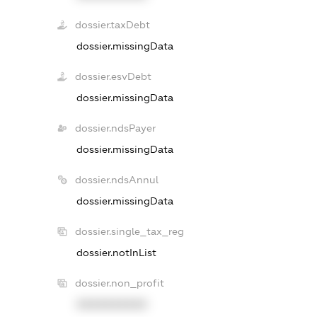
dossier.taxDebt
dossier.missingData
dossier.esvDebt
dossier.missingData
dossier.ndsPayer
dossier.missingData
dossier.ndsAnnul
dossier.missingData
dossier.single_tax_reg
dossier.notInList
dossier.non_profit
XXXXXXXXXX