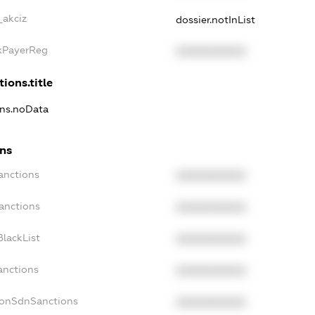
_akciz
dossier.notInList
axPayerReg
XXXXXXXXXX
tions.title
ons.noData
ons
anctions
XXXXXXXXXX
anctions
XXXXXXXXXX
lackList
XXXXXXXXXX
anctions
XXXXXXXXXX
NonSdnSanctions
XXXXXXXXXX