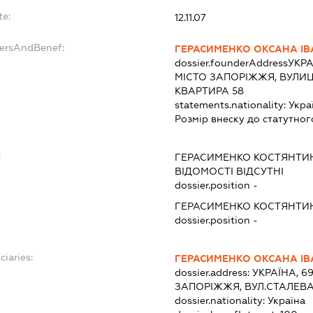
te:
12.11.07
dersAndBenef:
ГЕРАСИМЕНКО ОКСАНА ІВ
dossier.founderAddress
УКРА
МІСТО ЗАПОРІЖЖЯ, ВУЛИЦ
КВАРТИРА 58
statements.nationality:
Укра
Розмір внеску до статутног
:
ГЕРАСИМЕНКО КОСТЯНТИ
ВІДОМОСТІ ВІДСУТНІ
dossier.position -
ГЕРАСИМЕНКО КОСТЯНТИ
dossier.position -
ciaries:
ГЕРАСИМЕНКО ОКСАНА ІВ
dossier.address:
УКРАЇНА, 6
ЗАПОРІЖЖЯ, ВУЛ.СТАЛЕВАР
dossier.nationality:
Україна