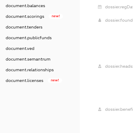
document.balances
dossier.regDa
document.scorings
new!
dossier.foun
document.tenders
document.publicfunds
document.ved
document.semantrum
dossier.heads
document.relationships
document.licenses
new!
dossier.benefi