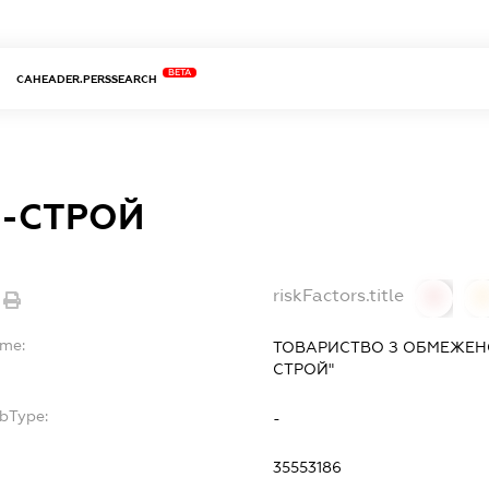
BETA
CAHEADER.PERSSEARCH
-СТРОЙ
riskFactors.title
0
ame:
ТОВАРИСТВО З ОБМЕЖЕН
СТРОЙ"
ubType:
-
:
35553186