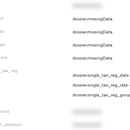
XXXXXXXXXX
bt
dossier.missingData
bt
dossier.missingData
yer
dossier.missingData
nnul
dossier.missingData
e_tax_reg
dossier.single_tax_reg_date -
dossier.single_tax_reg_rate 
dossier.single_tax_reg_grou
rofit
XXXXXXXXXX
et_dotation
XXXXXXXXXX