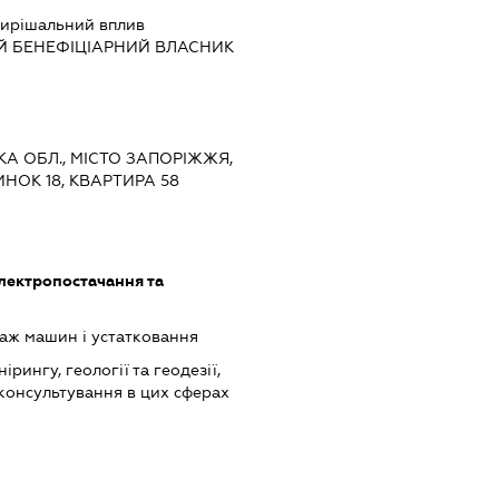
ирішальний вплив
Й БЕНЕФІЦІАРНИЙ ВЛАСНИК
ЬКА ОБЛ., МІСТО ЗАПОРІЖЖЯ,
НОК 18, КВАРТИРА 58
лектропостачання та
аж машин і устатковання
ірингу, геології та геодезії,
 консультування в цих сферах