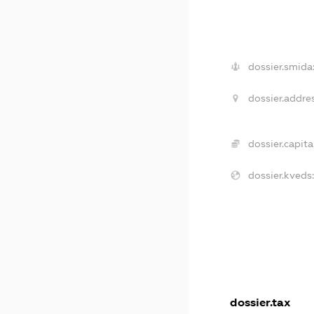
dossier.smida
dossier.addre
dossier.capita
dossier.kveds
dossier.tax