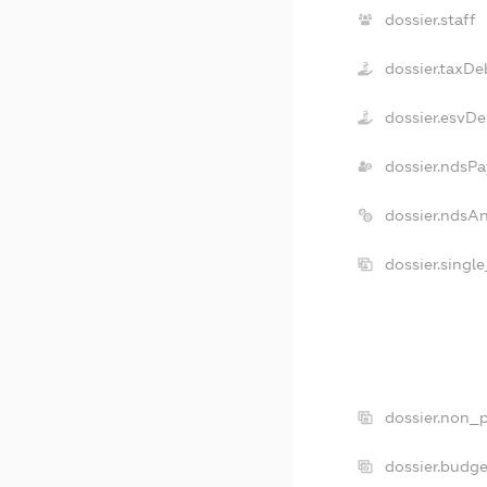
dossier.staff
dossier.taxDe
dossier.esvDe
dossier.ndsPa
dossier.ndsA
dossier.singl
dossier.non_p
dossier.budg