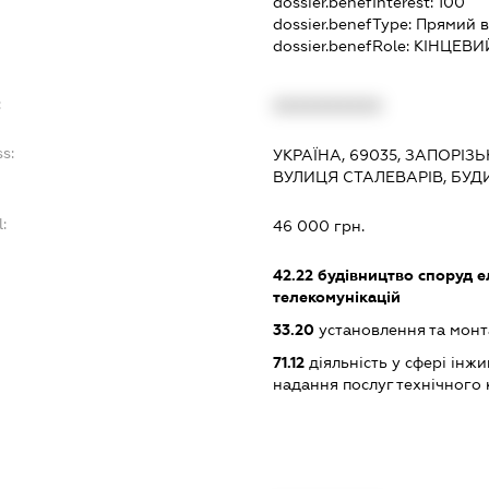
dossier.benefInterest:
100
dossier.benefType:
Прямий в
dossier.benefRole:
КІНЦЕВИ
:
XXXXXXXXXX
ss:
УКРАЇНА, 69035, ЗАПОРІЗ
ВУЛИЦЯ СТАЛЕВАРІВ, БУДИ
l:
46 000 грн.
:
42.22
будівництво споруд е
телекомунікацій
33.20
установлення та монт
71.12
діяльність у сфері інжин
надання послуг технічного