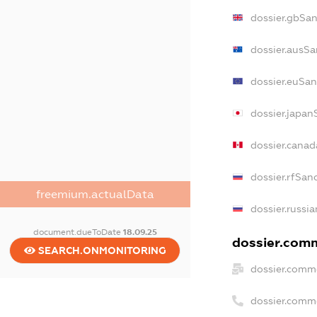
dossier.gbSa
dossier.ausSa
dossier.euSan
dossier.japan
dossier.cana
dossier.rfSan
freemium.actualData
dossier.russi
document.dueToDate
18.09.25
dossier.comm
SEARCH.ONMONITORING
dossier.comm
dossier.comm