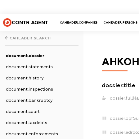
CONTR AGENT
CAHEADER.COMPANIES
CAHEADER.PERSONS
CAHEADER.SEARCH
document.dossier
АНКОН
document.statements
document.history
dossier.title
document.inspections
dossier.fullN
document.bankruptcy
document.court
dossier.opfS
document.taxdebts
dossier.edrpo
document.enforcements