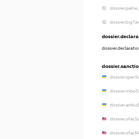
dossier.palne
dossier.bigT
dossier.declara
dossier.declarati
dossier.sancti
dossier.specS
dossier.rnboS
dossier.amkuB
dossier.ofacS
dossier.ofac