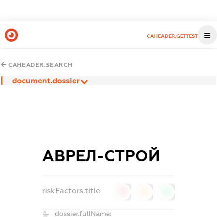
CAHEADER.GETTEST
CAHEADER.SEARCH
document.dossier
АВРЕЛ-СТРОЙ
riskFactors.title
0
0
0
dossier.fullName: