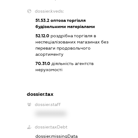
dossier.kveds:
51.53.2
оптова торгівля
будівельними матеріалами
52.12.0
роздрібна торгівля в
неспеціалізованих магазинах без
переваги продовольчого
асортименту
70.31.0
діяльність агентств
нерухомості
dossier.tax
dossier.staff
XXXXXXXXXX
dossier.taxDebt
dossier.missingData