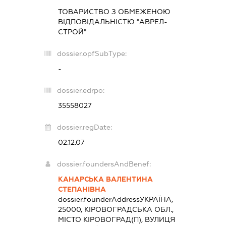
ТОВАРИСТВО З ОБМЕЖЕНОЮ
ВІДПОВІДАЛЬНІСТЮ "АВРЕЛ-
СТРОЙ"
dossier.opfSubType:
-
dossier.edrpo:
35558027
dossier.regDate:
02.12.07
dossier.foundersAndBenef:
КАНАРСЬКА ВАЛЕНТИНА
СТЕПАНІВНА
dossier.founderAddress
УКРАЇНА,
25000, КІРОВОГРАДСЬКА ОБЛ.,
МІСТО КІРОВОГРАД(П), ВУЛИЦЯ