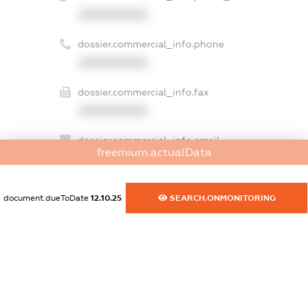
XXXXXXXXXX
dossier.commercial_info.phone
XXXXXXXXXX
dossier.commercial_info.fax
XXXXXXXXXX
dossier.commercial_info.email
freemium.actualData
XXXXXXXXXX
dossier.commercial_info.website
document.dueToDate
12.10.25
SEARCH.ONMONITORING
XXXXXXXXXX
dossier.commercial_info.activity
XXXXXXXXXX