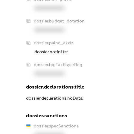
XXXXXXXXXX
dossier.budget_dotation
XXXXXXXXXX
dossier.palne_akciz
dossier.notInList
dossier.bigTaxPayerReg
XXXXXXXXXX
dossier.declarations.title
dossier.declarations.noData
dossier.sanctions
dossier.specSanctions