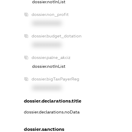
dossier.notInList
dossier.non_profit
XXXXXXXXXX
dossier.budget_dotation
XXXXXXXXXX
dossier.palne_akciz
dossier.notInList
dossier.bigTaxPayerReg
XXXXXXXXXX
dossier.declarations.title
dossier.declarations.noData
dossier.sanctions