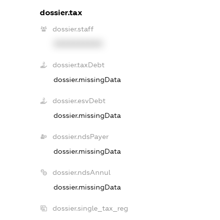
dossier.tax
dossier.staff
XXXXXXXXXX
dossier.taxDebt
dossier.missingData
dossier.esvDebt
dossier.missingData
dossier.ndsPayer
dossier.missingData
dossier.ndsAnnul
dossier.missingData
dossier.single_tax_reg