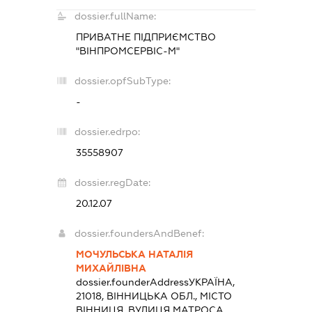
dossier.fullName:
ПРИВАТНЕ ПІДПРИЄМСТВО
"ВІНПРОМСЕРВІС-М"
dossier.opfSubType:
-
dossier.edrpo:
35558907
dossier.regDate:
20.12.07
dossier.foundersAndBenef:
МОЧУЛЬСЬКА НАТАЛІЯ
МИХАЙЛІВНА
dossier.founderAddress
УКРАЇНА,
21018, ВІННИЦЬКА ОБЛ., МІСТО
ВІННИЦЯ, ВУЛИЦЯ МАТРОСА