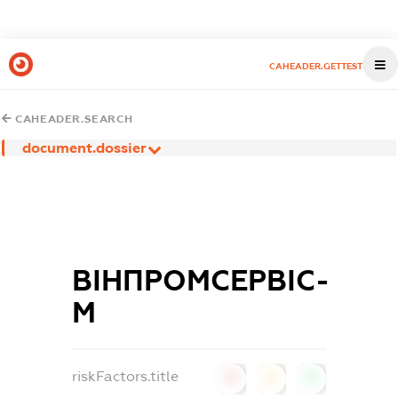
CAHEADER.GETTEST
CAHEADER.SEARCH
document.dossier
ВІНПРОМСЕРВІС-
М
riskFactors.title
0
0
0