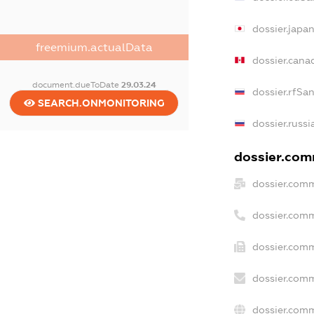
dossier.japa
freemium.actualData
dossier.cana
document.dueToDate
29.03.24
dossier.rfSa
SEARCH.ONMONITORING
dossier.russi
dossier.comm
dossier.comm
dossier.com
dossier.comm
dossier.comm
dossier.comm