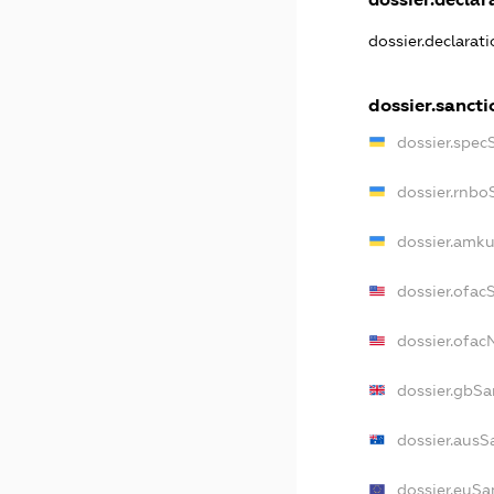
dossier.declarat
dossier.sancti
dossier.spec
dossier.rnbo
dossier.amku
dossier.ofac
dossier.ofa
dossier.gbSa
dossier.ausS
dossier.euSa