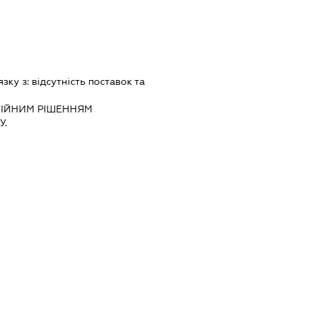
язку з:
вiдсутнiсть поставок та
IЙНИМ РIШЕННЯМ
.