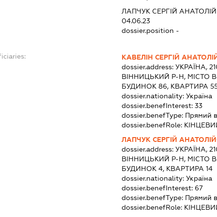
ЛАПЧУК СЕРГІЙ АНАТОЛІ
04.06.23
dossier.position -
iciaries:
КАВЕЛІН СЕРГІЙ АНАТОЛ
dossier.address:
УКРАЇНА, 21
ВІННИЦЬКИЙ Р-Н, МІСТО В
БУДИНОК 86, КВАРТИРА 5
dossier.nationality:
Україна
dossier.benefInterest:
33
dossier.benefType:
Прямий в
dossier.benefRole:
КІНЦЕВИ
ЛАПЧУК СЕРГІЙ АНАТОЛІ
dossier.address:
УКРАЇНА, 2
ВІННИЦЬКИЙ Р-Н, МІСТО 
БУДИНОК 4, КВАРТИРА 14
dossier.nationality:
Україна
dossier.benefInterest:
67
dossier.benefType:
Прямий в
dossier.benefRole:
КІНЦЕВИ