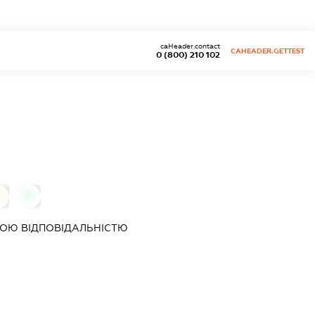
caHeader.contact
CAHEADER.GETTEST
0 (800) 210 102
0
0
ОЮ ВІДПОВІДАЛЬНІСТЮ