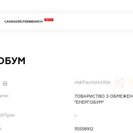
BETA
CAHEADER.PERSSEARCH
ОБУМ
riskFactors.title
0
Name:
ТОВАРИСТВО З ОБМЕЖЕН
"ЕНЕРГОБУМ"
ubType:
-
:
35558912