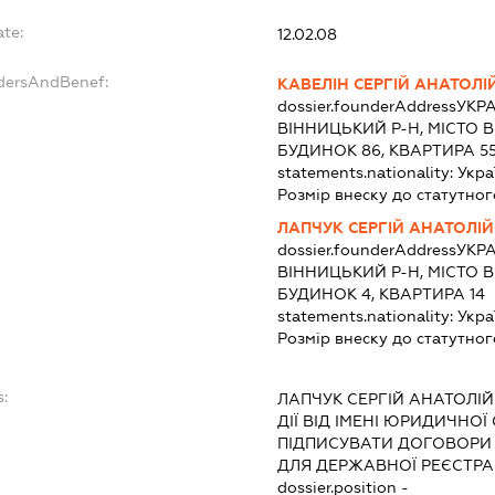
ate:
12.02.08
ndersAndBenef:
КАВЕЛІН СЕРГІЙ АНАТОЛ
dossier.founderAddress
УКРА
ВІННИЦЬКИЙ Р-Н, МІСТО В
БУДИНОК 86, КВАРТИРА 55
statements.nationality:
Укра
Розмір внеску до статутног
ЛАПЧУК СЕРГІЙ АНАТОЛІ
dossier.founderAddress
УКРА
ВІННИЦЬКИЙ Р-Н, МІСТО 
БУДИНОК 4, КВАРТИРА 14
statements.nationality:
Укра
Розмір внеску до статутног
s:
ЛАПЧУК СЕРГІЙ АНАТОЛІ
ДІЇ ВІД ІМЕНІ ЮРИДИЧНОЇ
ПІДПИСУВАТИ ДОГОВОРИ
ДЛЯ ДЕРЖАВНОЇ РЕЄСТРАЦ
dossier.position -