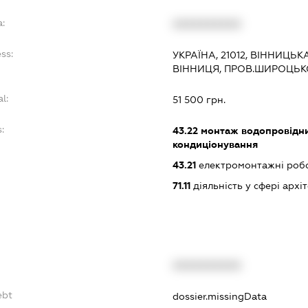
a:
XXXXXXXXXX
ss:
УКРАЇНА, 21012, ВІННИЦЬК
ВІННИЦЯ, ПРОВ.ШИРОЦЬКО
l:
51 500 грн.
:
43.22
монтаж водопровідни
кондиціонування
43.21
електромонтажні роб
71.11
діяльність у сфері архі
XXXXXXXXXX
ebt
dossier.missingData