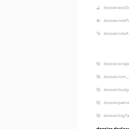
dossier.esvD
dossier.ndsP
dossier.nds
dossier.sing
dossier.non_
dossier.bud
dossier.paln
dossier.big
dossier.declara