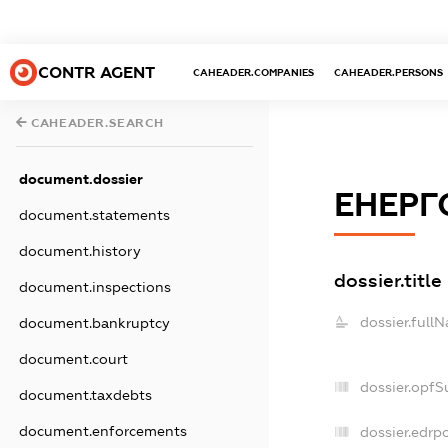
CONTR AGENT
CAHEADER.COMPANIES
CAHEADER.PERSONS
CAHEADER.SEARCH
document.dossier
ЕНЕРГ
document.statements
document.history
dossier.title
document.inspections
dossier.full
document.bankruptcy
document.court
dossier.opfS
document.taxdebts
document.enforcements
dossier.edrpo