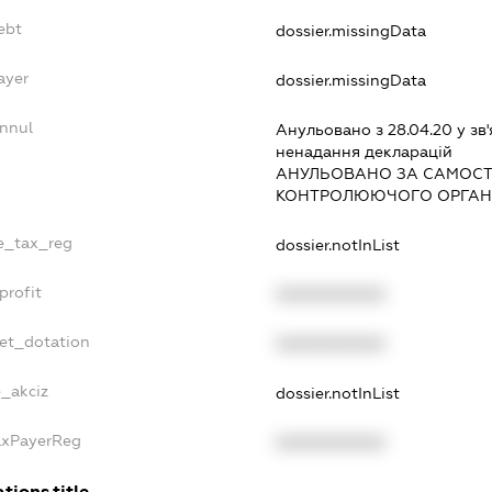
ebt
dossier.missingData
ayer
dossier.missingData
Annul
Анульовано з 28.04.20 у зв'
ненадання декларацiй
АНУЛЬОВАНО ЗА САМОСТ
КОНТРОЛЮЮЧОГО ОРГАНУ
le_tax_reg
dossier.notInList
profit
XXXXXXXXXX
get_dotation
XXXXXXXXXX
e_akciz
dossier.notInList
TaxPayerReg
XXXXXXXXXX
tions.title