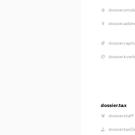
dossier.smid
dossier.addre
dossier.capita
dossier.kveds
dossier.tax
dossier.staff
dossier.taxD