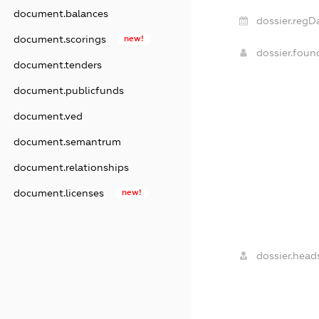
document.balances
dossier.regD
document.scorings
new!
dossier.fou
document.tenders
document.publicfunds
document.ved
document.semantrum
document.relationships
document.licenses
new!
dossier.head