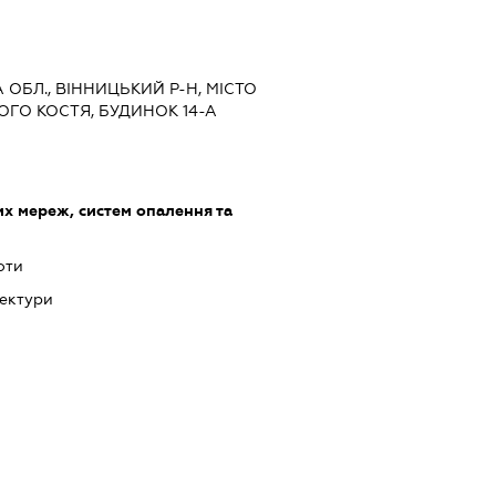
А ОБЛ., ВІННИЦЬКИЙ Р-Н, МІСТО
ГО КОСТЯ, БУДИНОК 14-А
х мереж, систем опалення та
оти
тектури