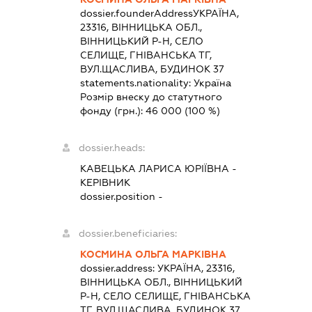
dossier.founderAddress
УКРАЇНА,
23316, ВІННИЦЬКА ОБЛ.,
ВІННИЦЬКИЙ Р-Н, СЕЛО
СЕЛИЩЕ, ГНІВАНСЬКА ТГ,
ВУЛ.ЩАСЛИВА, БУДИНОК 37
statements.nationality:
Україна
Розмір внеску до статутного
фонду (грн.):
46 000
(100 %)
dossier.heads:
КАВЕЦЬКА ЛАРИСА ЮРІЇВНА
-
КЕРІВНИК
dossier.position -
dossier.beneficiaries:
КОСМИНА ОЛЬГА МАРКІВНА
dossier.address:
УКРАЇНА, 23316,
ВІННИЦЬКА ОБЛ., ВІННИЦЬКИЙ
Р-Н, СЕЛО СЕЛИЩЕ, ГНІВАНСЬКА
ТГ, ВУЛ.ЩАСЛИВА, БУДИНОК 37