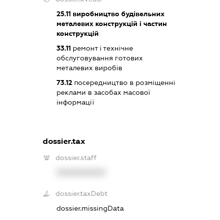
25.11
виробництво будівельних
металевих конструкцій і частин
конструкцій
33.11
ремонт і технічне
обслуговування готових
металевих виробів
73.12
посередництво в розміщенні
реклами в засобах масової
інформації
dossier.tax
dossier.staff
XXXXXXXXXX
dossier.taxDebt
dossier.missingData