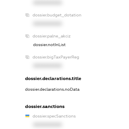
XXXXXXXXXX
dossier.budget_dotation
XXXXXXXXXX
dossier.palne_akciz
dossier.notInList
dossier.bigTaxPayerReg
XXXXXXXXXX
dossier.declarations.title
dossier.declarations.noData
dossier.sanctions
dossier.specSanctions
XXXXXXXXXX