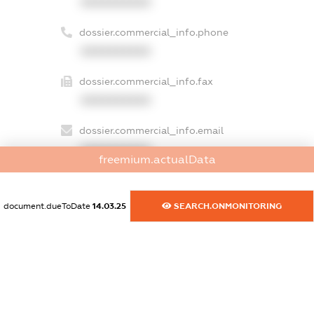
XXXXXXXXXX
dossier.commercial_info.phone
XXXXXXXXXX
dossier.commercial_info.fax
XXXXXXXXXX
dossier.commercial_info.email
XXXXXXXXXX
freemium.actualData
dossier.commercial_info.website
XXXXXXXXXX
document.dueToDate
14.03.25
SEARCH.ONMONITORING
dossier.commercial_info.activity
XXXXXXXXXX
freemium.exampleText_1