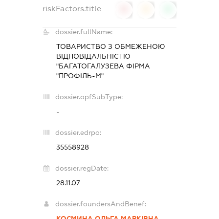
riskFactors.title
0
0
0
dossier.fullName:
ТОВАРИСТВО З ОБМЕЖЕНОЮ
ВІДПОВІДАЛЬНІСТЮ
"БАГАТОГАЛУЗЕВА ФІРМА
"ПРОФІЛЬ-М"
dossier.opfSubType:
-
dossier.edrpo:
35558928
dossier.regDate:
28.11.07
dossier.foundersAndBenef:
КОСМИНА ОЛЬГА МАРКІВНА