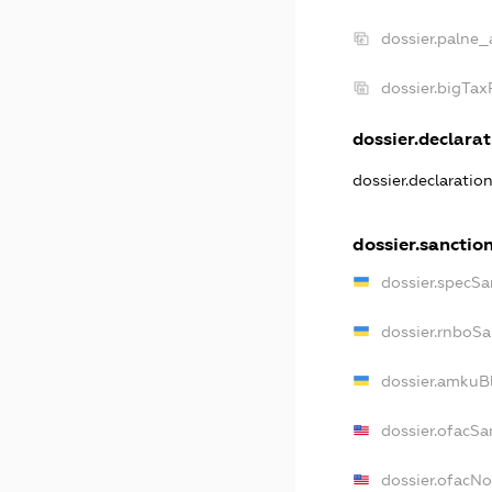
dossier.palne_
dossier.bigTa
dossier.declarat
dossier.declaratio
dossier.sanctio
dossier.specSa
dossier.rnboSa
dossier.amkuBl
dossier.ofacSa
dossier.ofacN