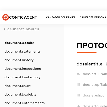
CONTR AGENT
CAHEADER.COMPANIES
CAHEADER.PERSONS
CAHEADER.SEARCH
document.dossier
ПРОТО
document.statements
document.history
dossier.title
document.inspections
dossier.fullNa
document.bankruptcy
dossier.opfSu
document.court
document.taxdebts
dossier.edrpo:
document.enforcements
dossier.found