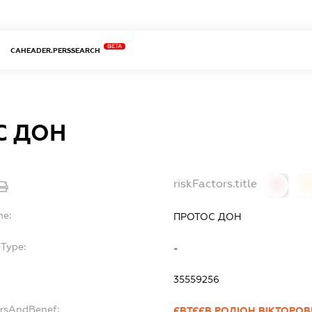
BETA
CAHEADER.PERSSEARCH
С ДОН
riskFactors.title
0
0
me:
ПРОТОС ДОН
bType:
-
35559256
ersAndBenef:
ЄВТЄЄВ РОДІОН ВІКТОРО