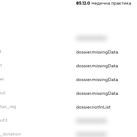
85.12.0
медична практика
XXXXXXXXXX
t
dossier.missingData
t
dossier.missingData
er
dossier.missingData
nul
dossier.missingData
_tax_reg
dossier.notInList
ofit
XXXXXXXXXX
t_dotation
XXXXXXXXXX