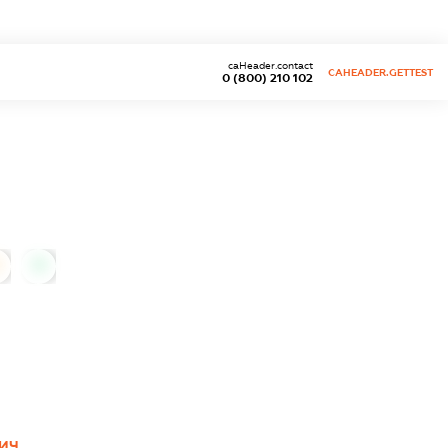
caHeader.contact
CAHEADER.GETTEST
0 (800) 210 102
0
ВИЧ