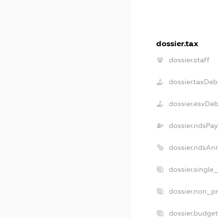
dossier.tax
dossier.staff
dossier.taxDeb
dossier.esvDeb
dossier.ndsPay
dossier.ndsAn
dossier.single
dossier.non_pr
dossier.budge