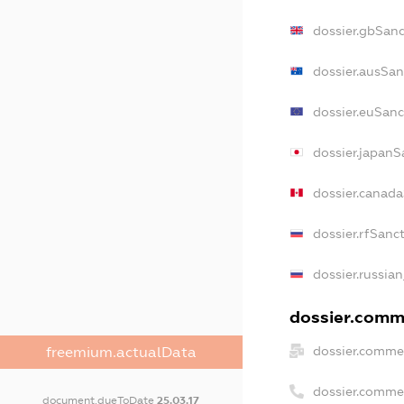
dossier.gbSanc
dossier.ausSan
dossier.euSanc
dossier.japanS
dossier.canad
dossier.rfSanc
dossier.russian
dossier.comme
dossier.commer
freemium.actualData
dossier.comme
document.dueToDate
25.03.17