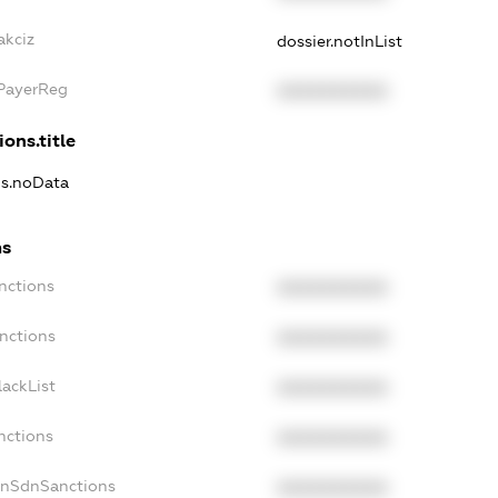
akciz
dossier.notInList
xPayerReg
XXXXXXXXXX
ions.title
ns.noData
ns
nctions
XXXXXXXXXX
nctions
XXXXXXXXXX
ackList
XXXXXXXXXX
nctions
XXXXXXXXXX
onSdnSanctions
XXXXXXXXXX