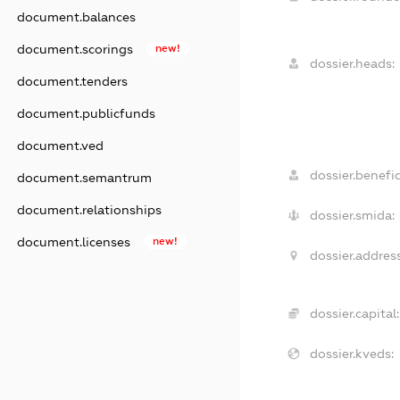
document.balances
document.scorings
new!
dossier.heads:
document.tenders
document.publicfunds
document.ved
dossier.benefic
document.semantrum
document.relationships
dossier.smida:
document.licenses
new!
dossier.address
dossier.capital:
dossier.kveds: