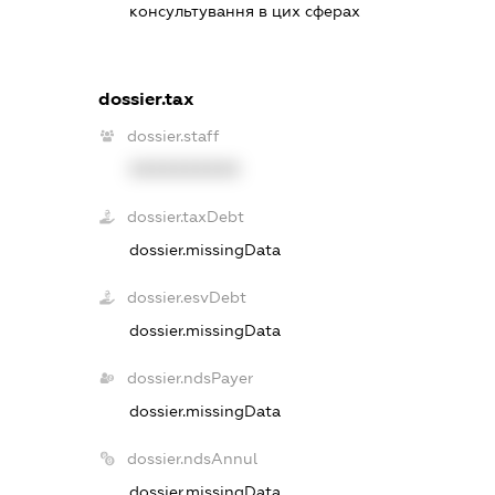
консультування в цих сферах
dossier.tax
dossier.staff
XXXXXXXXXX
dossier.taxDebt
dossier.missingData
dossier.esvDebt
dossier.missingData
dossier.ndsPayer
dossier.missingData
dossier.ndsAnnul
dossier.missingData