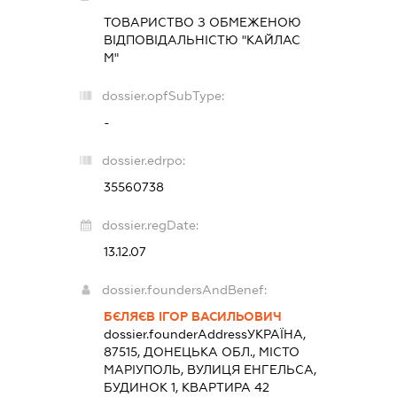
ТОВАРИСТВО З ОБМЕЖЕНОЮ
ВІДПОВІДАЛЬНІСТЮ "КАЙЛАС
М"
dossier.opfSubType:
-
dossier.edrpo:
35560738
dossier.regDate:
13.12.07
dossier.foundersAndBenef:
БЄЛЯЄВ ІГОР ВАСИЛЬОВИЧ
dossier.founderAddress
УКРАЇНА,
87515, ДОНЕЦЬКА ОБЛ., МІСТО
МАРІУПОЛЬ, ВУЛИЦЯ ЕНГЕЛЬСА,
БУДИНОК 1, КВАРТИРА 42