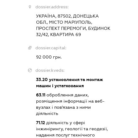
dossier.address:
УКРАЇНА, 87502, ДОНЕЦЬКА
ОБЛ., МІСТО МАРІУПОЛЬ,
ПРОСПЕКТ ПЕРЕМОГИ, БУДИНОК
32/42, КВАРТИРА 69
dossier.capital:
92 000 грн.
dossier.kveds:
33.20
установлення та монтаж
машин і устатковання
63.11
оброблення даних,
розміщення інформації на веб-
вузлах і пов'язана з ними
діяльність
71.12
діяльність у сфері
інжинірингу, геології та геодезії,
надання послуг технічного