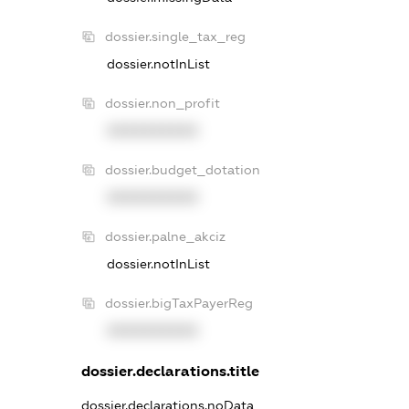
dossier.single_tax_reg
dossier.notInList
dossier.non_profit
XXXXXXXXXX
dossier.budget_dotation
XXXXXXXXXX
dossier.palne_akciz
dossier.notInList
dossier.bigTaxPayerReg
XXXXXXXXXX
dossier.declarations.title
dossier.declarations.noData