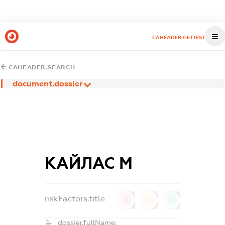
CAHEADER.GETTEST
CAHEADER.SEARCH
document.dossier
КАЙЛАС М
riskFactors.title
0
0
0
dossier.fullName: