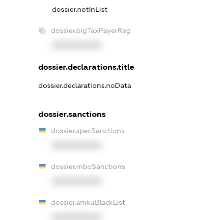
dossier.notInList
dossier.bigTaxPayerReg
XXXXXXXXXX
dossier.declarations.title
dossier.declarations.noData
dossier.sanctions
dossier.specSanctions
XXXXXXXXXX
dossier.rnboSanctions
XXXXXXXXXX
dossier.amkuBlackList
XXXXXXXXXX