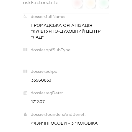
riskFactors.title
0
0
0
dossier.fullName:
ГРОМАДСЬКА ОРГАНІЗАЦІЯ
"КУЛЬТУРНО-ДУХОВНИЙ ЦЕНТР
"ЛАД"
dossier.opfSubType:
-
dossier.edrpo:
35560853
dossier.regDate:
17.12.07
dossier.foundersAndBenef:
ФІЗИЧНІ ОСОБИ - 3 ЧОЛОВІКА