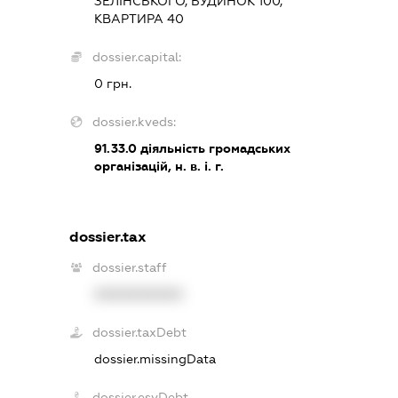
ЗЕЛІНСЬКОГО, БУДИНОК 100,
КВАРТИРА 40
dossier.capital:
0 грн.
dossier.kveds:
91.33.0
діяльність громадських
організацій, н. в. і. г.
dossier.tax
dossier.staff
XXXXXXXXXX
dossier.taxDebt
dossier.missingData
dossier.esvDebt