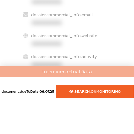
XXXXXXXXXX
dossier.commercial_info.email
XXXXXXXXXX
dossier.commercial_info.website
XXXXXXXXXX
dossier.commercial_info.activity
XXXXXXXXXX
freemium.actualData
freemium.exampleText_1
document.dueToDate
06.07.25
SEARCH.ONMONITORING
freemium.exampleText_2
freemium.anonymousPerSearch2
FREEMIUM.DETAILS
FREEMIUM.REGISTER