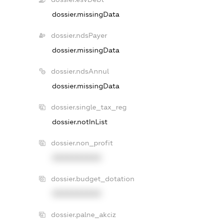
dossier.missingData
dossier.ndsPayer
dossier.missingData
dossier.ndsAnnul
dossier.missingData
dossier.single_tax_reg
dossier.notInList
dossier.non_profit
XXXXXXXXXX
dossier.budget_dotation
XXXXXXXXXX
dossier.palne_akciz