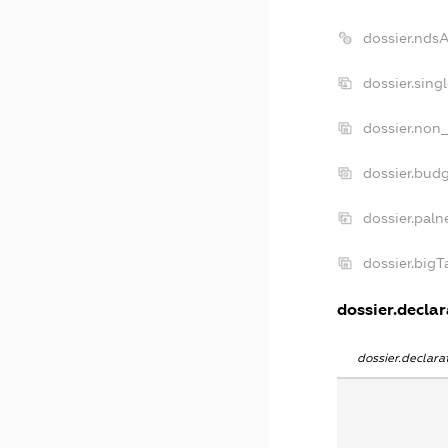
dossier.nds
dossier.sing
dossier.non_
dossier.bud
dossier.paln
dossier.big
dossier.declar
dossier.declar