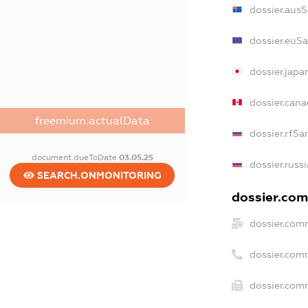
dossier.aus
dossier.euS
dossier.jap
dossier.can
freemium.actualData
dossier.rfSa
document.dueToDate
03.05.25
dossier.russ
SEARCH.ONMONITORING
dossier.com
dossier.com
dossier.com
dossier.comm