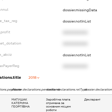
Annul
dossier.missingData
le_tax_reg
dossier.notInList
profit
XXXXXXXXXX
get_dotation
XXXXXXXXXX
e_akciz
dossier.notInList
TaxPayerReg
XXXXXXXXXX
ations.title
2018
ations.pepName
dossier.declarations.personName
dossier.declarations.relType
dossier.declaratio
МАТУШАК
Заробітна плата
Декларант
КАТЕРИНА
отримана за
ГЕОРГІЇВНА
основним місцем
роботи