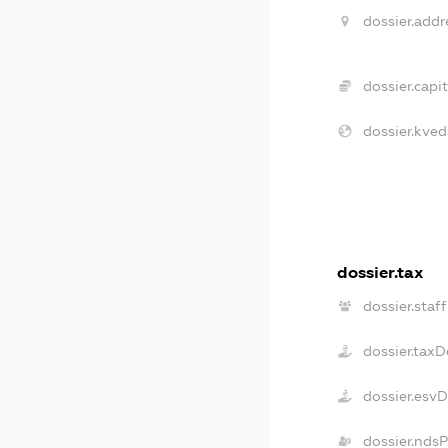
dossier.addr
dossier.capit
dossier.kved
dossier.tax
dossier.staff
dossier.taxD
dossier.esv
dossier.nds