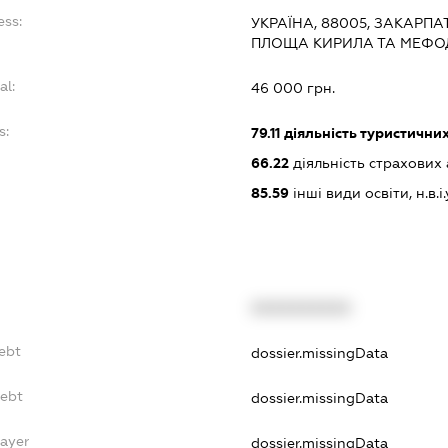
ess:
УКРАЇНА, 88005, ЗАКАРПА
ПЛОЩА КИРИЛА ТА МЕФОДІ
al:
46 000 грн.
s:
79.11
діяльність туристичних
66.22
діяльність страхових 
85.59
інші види освіти, н.в.і.
XXXXXXXXXX
ebt
dossier.missingData
Debt
dossier.missingData
Payer
dossier.missingData