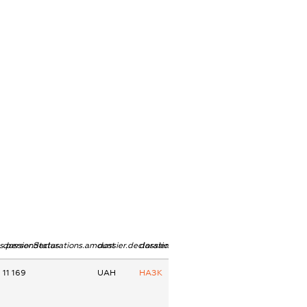
ns.personStatus
dossier.declarations.amount
dossier.declarations.currency
dossier.declarations.source
11 169
UAH
НАЗК