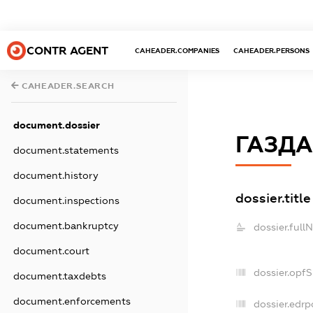
CONTR AGENT
CAHEADER.COMPANIES
CAHEADER.PERSONS
CAHEADER.SEARCH
document.dossier
ГАЗДА
document.statements
document.history
dossier.title
document.inspections
document.bankruptcy
dossier.full
document.court
dossier.opf
document.taxdebts
document.enforcements
dossier.edrp