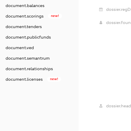
document.balances
dossier.regD
document.scorings
new!
dossier.fou
document.tenders
document.publicfunds
document.ved
document.semantrum
document.relationships
document.licenses
new!
dossier.head