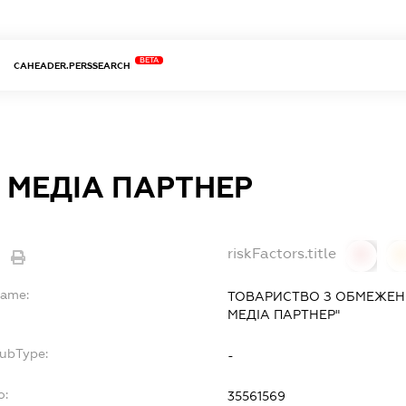
BETA
CAHEADER.PERSSEARCH
 МЕДІА ПАРТНЕР
riskFactors.title
0
Name:
ТОВАРИСТВО З ОБМЕЖЕН
МЕДІА ПАРТНЕР"
SubType:
-
o:
35561569