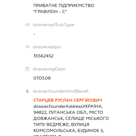
ПРИВАТНЕ ПІДПРИЄМСТВО
"ГРАВІЛОН - С"
dossier.opfSubType:
-
dossier.edrpo:
35562452
dossier.regDate:
07.05.08
dossier.foundersAndBenef:
СТАРЦЕВ РУСЛАН СЕРГІЙОВИЧ
dossier.founderAddress
УКРАЇНА,
94822, ЛУГАНСЬКА ОБЛ., МІСТО
ДОВЖАНСЬК, СЕЛИЩЕ МІСЬКОГО
ТИПУ ВЕДМЕЖЕ, ВУЛИЦЯ
КОМСОМОЛЬСЬКА, БУДИНОК 5,