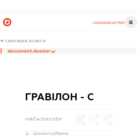
CAHEADER.GETTEST
CAHEADER.SEARCH
document.dossier
ГРАВІЛОН - С
riskFactors.title
0
0
0
dossier.fullName: