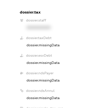
dossier.tax
dossier.staff
XXXXXXXXXX
dossier.taxDebt
dossier.missingData
dossier.esvDebt
dossier.missingData
dossier.ndsPayer
dossier.missingData
dossier.ndsAnnul
dossier.missingData