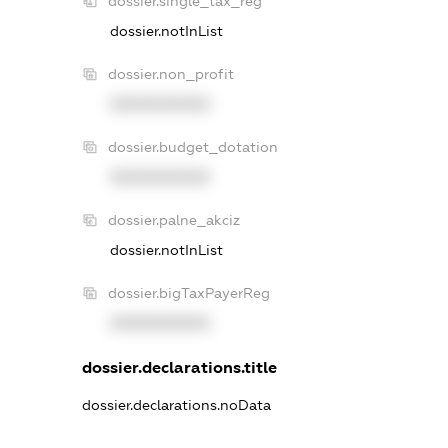
dossier.single_tax_reg
dossier.notInList
dossier.non_profit
XXXXXXXXXX
dossier.budget_dotation
XXXXXXXXXX
dossier.palne_akciz
dossier.notInList
dossier.bigTaxPayerReg
XXXXXXXXXX
dossier.declarations.title
dossier.declarations.noData