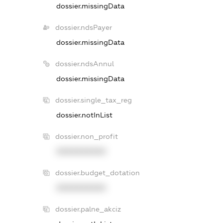
dossier.missingData
dossier.ndsPayer
dossier.missingData
dossier.ndsAnnul
dossier.missingData
dossier.single_tax_reg
dossier.notInList
dossier.non_profit
XXXXXXXXXX
dossier.budget_dotation
XXXXXXXXXX
dossier.palne_akciz