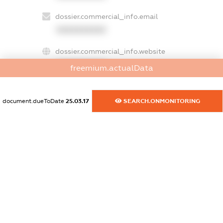
dossier.commercial_info.email
XXXXXXXXXX
dossier.commercial_info.website
XXXXXXXXXX
freemium.actualData
dossier.commercial_info.activity
XXXXXXXXXX
document.dueToDate
25.03.17
SEARCH.ONMONITORING
freemium.exampleText_1
freemium.exampleText_2
freemium.anonymousPerSearch2
FREEMIUM.DETAILS
FREEMIUM.REGISTER