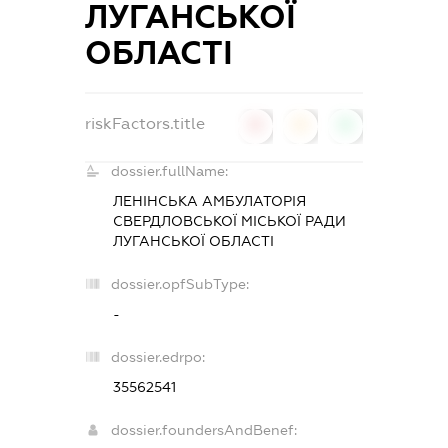
ЛУГАНСЬКОЇ
ОБЛАСТІ
riskFactors.title
0
0
0
dossier.fullName:
ЛЕНІНСЬКА АМБУЛАТОРІЯ
СВЕРДЛОВСЬКОЇ МІСЬКОЇ РАДИ
ЛУГАНСЬКОЇ ОБЛАСТІ
dossier.opfSubType:
-
dossier.edrpo:
35562541
dossier.foundersAndBenef: