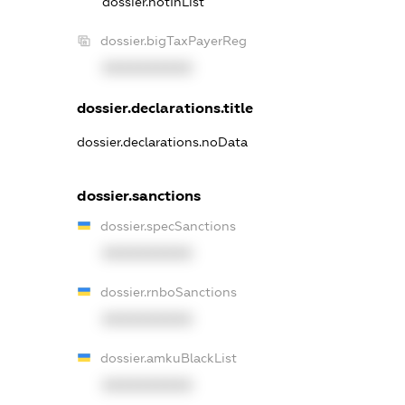
dossier.notInList
dossier.bigTaxPayerReg
XXXXXXXXXX
dossier.declarations.title
dossier.declarations.noData
dossier.sanctions
dossier.specSanctions
XXXXXXXXXX
dossier.rnboSanctions
XXXXXXXXXX
dossier.amkuBlackList
XXXXXXXXXX