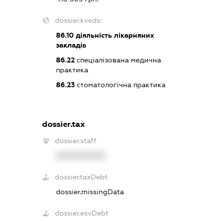
dossier.kveds:
86.10
діяльність лікарняних
закладів
86.22
спеціалізована медична
практика
86.23
стоматологічна практика
dossier.tax
dossier.staff
XXXXXXXXXX
dossier.taxDebt
dossier.missingData
dossier.esvDebt