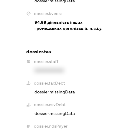
dossier.missingData
dossier.kveds:
94.99
діяльність інших
громадських організацій, н.в.і.у.
dossier.tax
dossier.staff
XXXXXXXXXX
dossier.taxDebt
dossier.missingData
dossier.esvDebt
dossier.missingData
dossier.ndsPayer