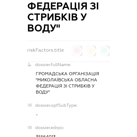
ФЕДЕРАЦІЯ ЗІ
СТРИБКІВ У
ВОДУ"
riskFactors.title
0
0
0
dossier.fullName:
ГРОМАДСЬКА ОРГАНІЗАЦІЯ
"МИКОЛАЇВСЬКА ОБЛАСНА
ФЕДЕРАЦІЯ ЗІ СТРИБКІВ У
ВОДУ"
dossier.opfSubType:
-
dossier.edrpo:
35564013