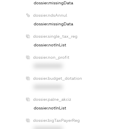
dossier.missingData
dossier.ndsAnnul
dossier.missingData
dossier.single_tax_reg
dossier.notInList
dossier.non_profit
XXXXXXXXXX
dossier.budget_dotation
XXXXXXXXXX
dossier.palne_akciz
dossier.notInList
dossier.bigTaxPayerReg