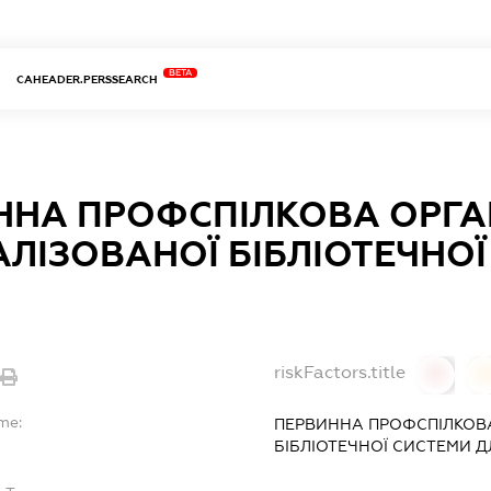
BETA
CAHEADER.PERSSEARCH
ННА ПРОФСПІЛКОВА ОРГА
ЛІЗОВАНОЇ БІБЛІОТЕЧНОЇ
riskFactors.title
0
me:
ПЕРВИННА ПРОФСПІЛКОВА
БІБЛІОТЕЧНОЇ СИСТЕМИ Д