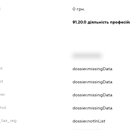
:
0 грн.
91.20.0
діяльність професій
XXXXXXXXXX
bt
dossier.missingData
bt
dossier.missingData
yer
dossier.missingData
nul
dossier.missingData
e_tax_reg
dossier.notInList