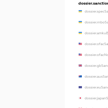
dossier.sanctio
dossier.specS
dossier.rnboS
dossier.amkuB
dossier.ofacS
dossier.ofac
dossier.gbSan
dossier.ausSa
dossier.euSan
dossier.japan