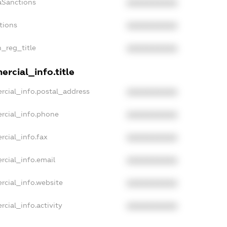
aSanctions
XXXXXXXXXX
tions
XXXXXXXXXX
n_reg_title
XXXXXXXXXX
rcial_info.title
rcial_info.postal_address
XXXXXXXXXX
rcial_info.phone
XXXXXXXXXX
rcial_info.fax
XXXXXXXXXX
rcial_info.email
XXXXXXXXXX
rcial_info.website
XXXXXXXXXX
cial_info.activity
XXXXXXXXXX