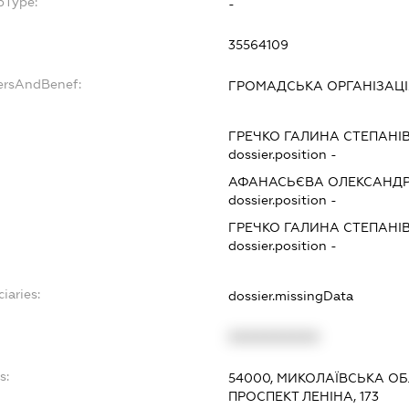
bType:
-
35564109
ersAndBenef:
ГРОМАДСЬКА ОРГАНІЗАЦІ
ГРЕЧКО ГАЛИНА СТЕПАНІ
dossier.position -
АФАНАСЬЄВА ОЛЕКСАНДР
dossier.position -
ГРЕЧКО ГАЛИНА СТЕПАНІ
dossier.position -
iaries:
dossier.missingData
XXXXXXXXXX
s:
54000, МИКОЛАЇВСЬКА ОБ
ПРОСПЕКТ ЛЕНІНА, 173