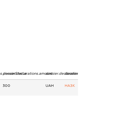
ns.personStatus
dossier.declarations.amount
dossier.declarations.currency
dossier.declarations.source
300
UAH
НАЗК