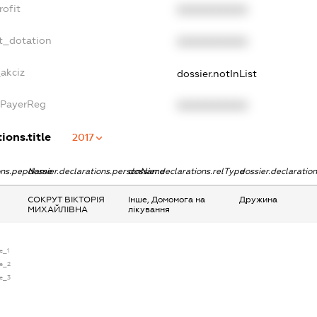
rofit
XXXXXXXXXX
t_dotation
XXXXXXXXXX
_akciz
dossier.notInList
xPayerReg
XXXXXXXXXX
ions.title
2017
ions.pepName
dossier.declarations.personName
dossier.declarations.relType
dossier.declaratio
СОКРУТ ВІКТОРІЯ
Інше, Домомога на
Дружина
МИХАЙЛІВНА
лікування
se_1
se_2
se_3