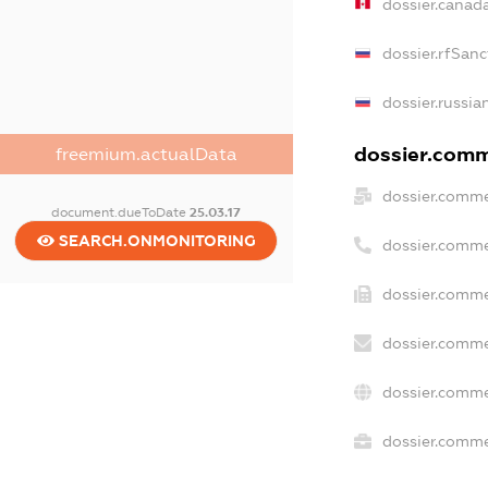
dossier.canad
dossier.rfSanc
dossier.russia
dossier.comme
freemium.actualData
dossier.comme
document.dueToDate
25.03.17
SEARCH.ONMONITORING
dossier.comme
dossier.comme
dossier.comme
dossier.comme
dossier.commer