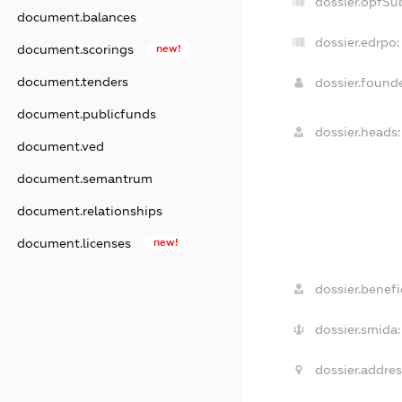
dossier.opfSu
document.balances
dossier.edrpo:
document.scorings
new!
document.tenders
dossier.found
document.publicfunds
dossier.heads:
document.ved
document.semantrum
document.relationships
document.licenses
new!
dossier.benefic
dossier.smida:
dossier.addres