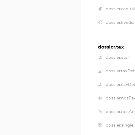
dossier.capital
dossier.kveds:
dossier.tax
dossier.staff
dossier.taxDe
dossier.esvDe
dossier.ndsPa
dossier.ndsAn
dossier.singl