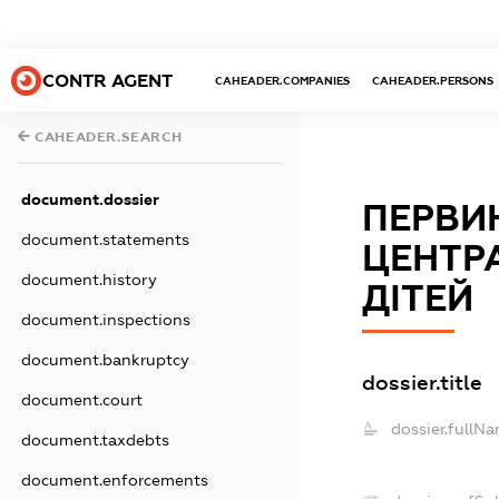
CONTR AGENT
CAHEADER.COMPANIES
CAHEADER.PERSONS
CAHEADER.SEARCH
document.dossier
ПЕРВИ
document.statements
ЦЕНТРА
document.history
ДІТЕЙ
document.inspections
document.bankruptcy
dossier.title
document.court
dossier.fullNa
document.taxdebts
document.enforcements