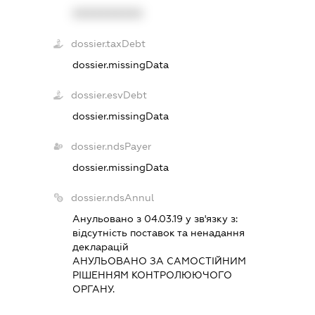
XXXXXXXXXX
dossier.taxDebt
dossier.missingData
dossier.esvDebt
dossier.missingData
dossier.ndsPayer
dossier.missingData
dossier.ndsAnnul
Анульовано з 04.03.19 у зв'язку з:
вiдсутнiсть поставок та ненадання
декларацiй
АНУЛЬОВАНО ЗА САМОСТIЙНИМ
РIШЕННЯМ КОНТРОЛЮЮЧОГО
ОРГАНУ.