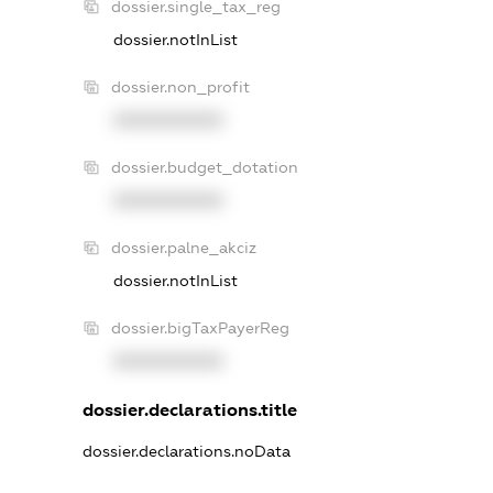
dossier.single_tax_reg
dossier.notInList
dossier.non_profit
XXXXXXXXXX
dossier.budget_dotation
XXXXXXXXXX
dossier.palne_akciz
dossier.notInList
dossier.bigTaxPayerReg
XXXXXXXXXX
dossier.declarations.title
dossier.declarations.noData