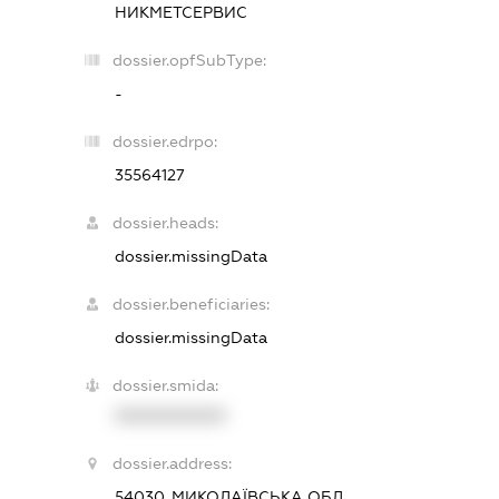
НИКМЕТСЕРВИС
dossier.opfSubType:
-
dossier.edrpo:
35564127
dossier.heads:
dossier.missingData
dossier.beneficiaries:
dossier.missingData
dossier.smida:
XXXXXXXXXX
dossier.address:
54030, МИКОЛАЇВСЬКА ОБЛ.,