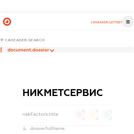
CAHEADER.GETTEST
CAHEADER.SEARCH
document.dossier
НИКМЕТСЕРВИС
riskFactors.title
0
0
0
dossier.fullName: