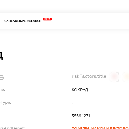
BETA
CAHEADER.PERSSEARCH
Д
riskFactors.title
0
0
me:
КОКРУД
bType:
-
35564271
ersAndBenef:
ТОМІЛІН МАКСИМ ВІКТОР