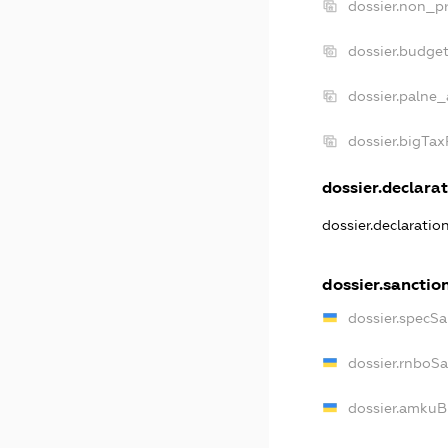
dossier.non_pr
dossier.budge
dossier.palne_
dossier.bigTa
dossier.declarat
dossier.declaratio
dossier.sanctio
dossier.specSa
dossier.rnboS
dossier.amkuB