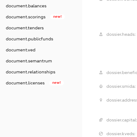
document.balances
document.scorings
new!
document.tenders
dossier.heads:
document.publicfunds
document.ved
document.semantrum
document.relationships
dossier.benefic
document.licenses
new!
dossier.smida:
dossier.addres
dossier.capital:
dossier.kveds: