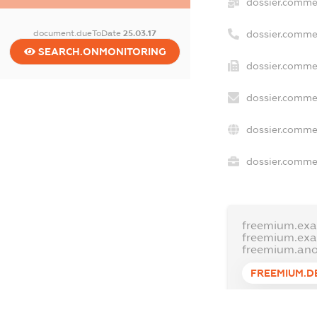
dossier.comme
document.dueToDate
25.03.17
dossier.comme
SEARCH.ONMONITORING
dossier.commer
dossier.commer
dossier.commer
dossier.commer
freemium.exa
freemium.ex
freemium.an
FREEMIUM.D