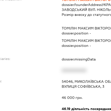
dossier.founderAddress
УКРА
ЗАВОДСЬКИЙ ВУЛ. НІКОЛЬСЬ
Розмір внеску до статутног
ТОМІЛІН МАКСИМ ВІКТОР
dossier.position -
ТОМІЛІН МАКСИМ ВІКТОР
dossier.position -
iaries:
dossier.missingData
XXXXXXXXXX
s:
54046, МИКОЛАЇВСЬКА ОБ
ВУЛИЦЯ СОФІЇВСЬКА, 3
46 000 грн.
46.19
діяльність посередник