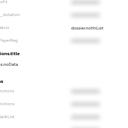
ofit
XXXXXXXXXX
t_dotation
XXXXXXXXXX
akciz
dossier.notInList
xPayerReg
XXXXXXXXXX
ions.title
ns.noData
ns
nctions
XXXXXXXXXX
anctions
XXXXXXXXXX
lackList
XXXXXXXXXX