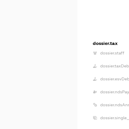
dossier.tax
dossier.staff
dossier.taxDeb
dossier.esvDe
dossier.ndsPay
dossier.ndsAn
dossier.single