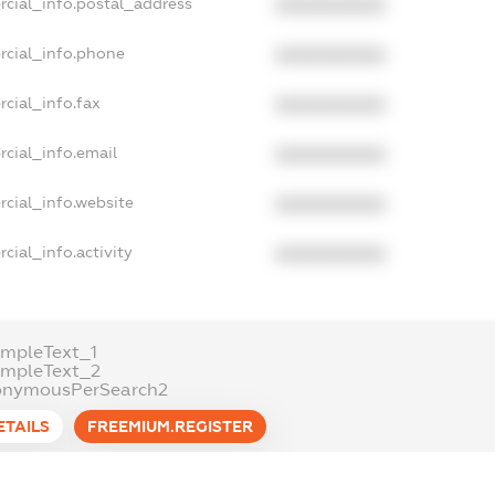
rcial_info.postal_address
XXXXXXXXXX
rcial_info.phone
XXXXXXXXXX
cial_info.fax
XXXXXXXXXX
cial_info.email
XXXXXXXXXX
cial_info.website
XXXXXXXXXX
cial_info.activity
XXXXXXXXXX
mpleText_1
ampleText_2
onymousPerSearch2
ETAILS
FREEMIUM.REGISTER