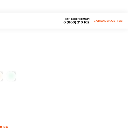
caHeader.contact
CAHEADER.GETTEST
0 (800) 210 102
0
ОВИЧ