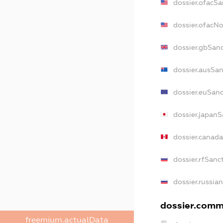
dossier.ofacSa
dossier.ofacN
dossier.gbSan
dossier.ausSan
dossier.euSanc
dossier.japanS
dossier.canad
dossier.rfSanc
dossier.russia
dossier.comme
freemium.actualData