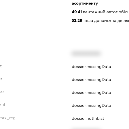
асортименту
49.41
вантажний автомобіль
52.29
інша допоміжна діяльн
XXXXXXXXXX
t
dossier.missingData
bt
dossier.missingData
er
dossier.missingData
nul
dossier.missingData
_tax_reg
dossier.notInList