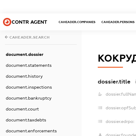
CONTR AGENT
CAHEADER.COMPANIES
CAHEADER.PERSONS
CAHEADER.SEARCH
document.dossier
КОКРУ
document.statements
document.history
dossier.title
document.inspections
dossier.fullNa
document.bankruptcy
dossier.opfSu
document.court
document.taxdebts
dossier.edrpo:
document.enforcements
dossier.found